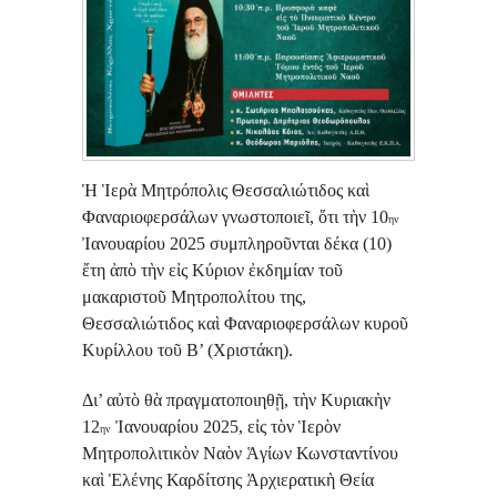
Ἡ Ἱερὰ Μητρόπολις Θεσσαλιώτιδος καὶ
Φαναριοφερσάλων γνωστοποιεῖ, ὅτι τὴν 10
ην
Ἰανουαρίου 2025 συμπληροῦνται δέκα (10)
ἔτη ἀπὸ τὴν εἰς Κύριον ἐκδημίαν τοῦ
μακαριστοῦ Μητροπολίτου της,
Θεσσαλιώτιδος καὶ Φαναριοφερσάλων κυροῦ
Κυρίλλου τοῦ Β’ (Χριστάκη).
Δι’ αὐτὸ θὰ πραγματοποιηθῇ, τὴν Κυριακὴν
12
Ἰανουαρίου 2025, εἰς τὸν Ἱερὸν
ην
Μητροπολιτικὸν Ναὸν Ἁγίων Κωνσταντίνου
καὶ Ἑλένης Καρδίτσης Ἀρχιερατικὴ Θεία