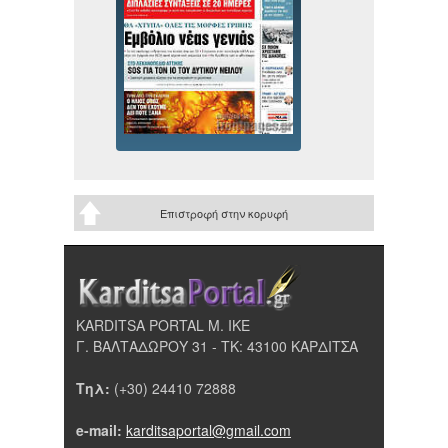
Επιστροφή στην κορυφή
KARDITSA PORTAL Μ. ΙΚΕ
Γ. ΒΑΛΤΑΔΩΡΟΥ 31 - ΤΚ: 43100 ΚΑΡΔΙΤΣΑ
Τηλ:
(+30) 24410 72888
e-mail:
karditsaportal@gmail.com