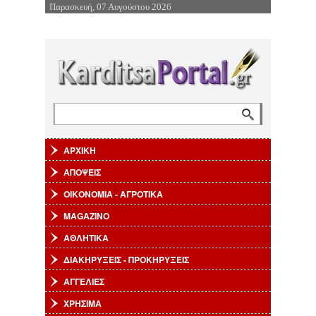
Παρασκευή, 07 Αυγούστου 2026
Επιστροφή στην Πλοήγηση
Αναζήτηση
Φόρμα αναζήτησης
ΑΡΧΙΚΗ
ΑΠΟΨΕΙΣ
ΟΙΚΟΝΟΜΙΑ - ΑΓΡΟΤΙΚΑ
MAGAZINO
ΑΘΛΗΤΙΚΑ
ΔΙΑΚΗΡΥΞΕΙΣ - ΠΡΟΚΗΡΥΞΕΙΣ
ΑΓΓΕΛΙΕΣ
ΧΡΗΣΙΜΑ