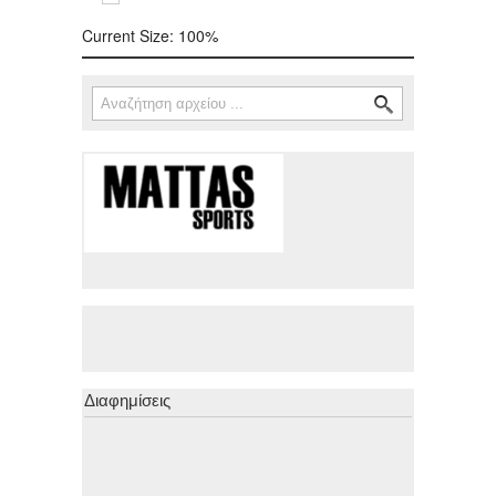
Current Size:
100%
Αναζήτηση
Φόρμα αναζήτησης
Διαφημίσεις