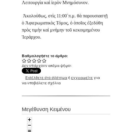
Λειτουργία καὶ ἱερὸν Μνημόσυνον.
Ἀκολούθως, στὶς 11:00΄π.μ. θὰ παρουσιαστῇ
ὁ Ἀφιερωματικὸς Τόμος, ὁ ὁποῖος ἐξεδόθη
πρὸς τιμὴν καὶ μνήμην τοῦ κεκοιμημένου
Ἱεράρχου.
Βαθμολογήστε το άρθρο:
Δεν υπάρχουν ακόμα ψήφοι
Εισέλθετε στο σύστημα
ή
εγγραφείτε
για
να υποβάλετε σχόλια
Μεγέθυνση Κειμένου