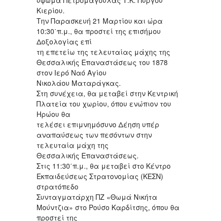
ύψωμα Πετρομαγούλας Τ.Κ. Πύργου
Κιερίου.
Την Παρασκευή 21 Μαρτίου και ώρα
10:30΄π.μ., θα προστεί της επισήμου
Δοξολογίας επί
τη επετείω της τελευταίας μάχης της
Θεσσαλικής Επαναστάσεως του 1878
στον Ιερό Ναό Αγίου
Νικολάου Ματαράγκας.
Στη συνέχεια, θα μεταβεί στην Κεντρική
Πλατεία του χωρίου, όπου ενώπιον του
Ηρώου θα
τελέσει επιμνημόσυνο Δέηση υπέρ
αναπαύσεως των πεσόντων στην
τελευταία μάχη της
Θεσσαλικής Επαναστάσεως.
Στις 11:30΄π.μ., θα μεταβεί στο Κέντρο
Εκπαιδεύσεως Στρατονομίας (ΚΕΣΝ)
στρατόπεδο
Συνταγματάρχη ΠΖ «Θωμά Νικήτα
Μούντζια» στο Ρούσο Καρδίτσης, όπου θα
προστεί της