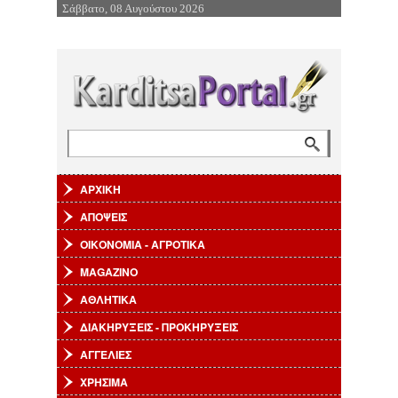
Σάββατο, 08 Αυγούστου 2026
Επιστροφή στην Πλοήγηση
Αναζήτηση
Φόρμα αναζήτησης
ΑΡΧΙΚΗ
ΑΠΟΨΕΙΣ
ΟΙΚΟΝΟΜΙΑ - ΑΓΡΟΤΙΚΑ
MAGAZINO
ΑΘΛΗΤΙΚΑ
ΔΙΑΚΗΡΥΞΕΙΣ - ΠΡΟΚΗΡΥΞΕΙΣ
ΑΓΓΕΛΙΕΣ
ΧΡΗΣΙΜΑ