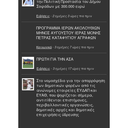
την Πολιτική Προστασία του Δήμου
Σοφάδων με 300.000 ευρώ
Ειδήσεις
-
πιο πριν
2 ημέρες 3 ώρες
ΠΡΟΓΡΑΜΜΑ ΙΕΡΩΝ ΑΚΟΛΟΥΘΙΩΝ
ΜΗΝΟΣ ΑΥΓΟΥΣΤΟΥ ΙΕΡΑΣ ΜΟΝΗΣ
ΠΕΤΡΑΣ ΚΑΤΑΦΥΓΙΟΥ ΑΓΡΑΦΩΝ
Κοινωνικά
-
πιο πριν
3 ημέρες 7 ώρες
ΠΡΩΤΗ ΓΙΑ ΤΗΝ ΑΣΑ
Ειδήσεις
-
πιο πριν
3 ημέρες 17 ώρες
Στο νομοσχέδιο για την απορρόφηση
των δημοτικών φορέων από τις
ανώνυμες εταιρείες ΕΥΔΑΠ και
ΕΥΑΘ, που ψηφίζεται σήμερα,
αντιτίθενται επιστήμονες,
περιβαλλοντικές οργανώσεις,
δημοτικές αρχές και δημοτικές
επιχειρήσεις ύδρευσης