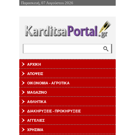
Παρασκευή, 07 Αυγούστου 2026
Επιστροφή στην Πλοήγηση
Αναζήτηση
Φόρμα αναζήτησης
ΑΡΧΙΚΗ
ΑΠΟΨΕΙΣ
ΟΙΚΟΝΟΜΙΑ - ΑΓΡΟΤΙΚΑ
MAGAZINO
ΑΘΛΗΤΙΚΑ
ΔΙΑΚΗΡΥΞΕΙΣ - ΠΡΟΚΗΡΥΞΕΙΣ
ΑΓΓΕΛΙΕΣ
ΧΡΗΣΙΜΑ