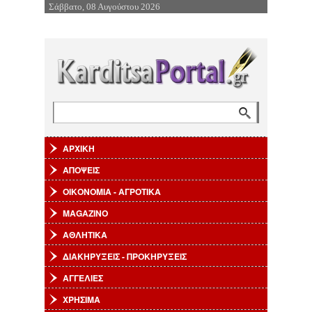
Σάββατο, 08 Αυγούστου 2026
Επιστροφή στην Πλοήγηση
Αναζήτηση
Φόρμα αναζήτησης
ΑΡΧΙΚΗ
ΑΠΟΨΕΙΣ
ΟΙΚΟΝΟΜΙΑ - ΑΓΡΟΤΙΚΑ
MAGAZINO
ΑΘΛΗΤΙΚΑ
ΔΙΑΚΗΡΥΞΕΙΣ - ΠΡΟΚΗΡΥΞΕΙΣ
ΑΓΓΕΛΙΕΣ
ΧΡΗΣΙΜΑ