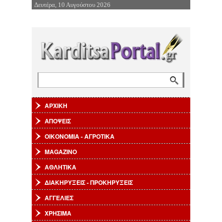
Δευτέρα, 10 Αυγούστου 2026
Επιστροφή στην Πλοήγηση
Αναζήτηση
Φόρμα αναζήτησης
ΑΡΧΙΚΗ
ΑΠΟΨΕΙΣ
ΟΙΚΟΝΟΜΙΑ - ΑΓΡΟΤΙΚΑ
MAGAZINO
ΑΘΛΗΤΙΚΑ
ΔΙΑΚΗΡΥΞΕΙΣ - ΠΡΟΚΗΡΥΞΕΙΣ
ΑΓΓΕΛΙΕΣ
ΧΡΗΣΙΜΑ