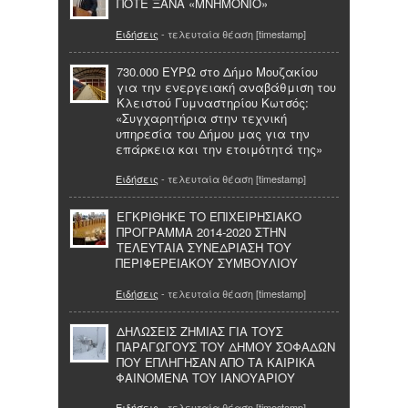
ΠΟΤΕ ΞΑΝΑ «ΜΝΗΜΟΝΙΟ»
Ειδήσεις
- τελευταία θέαση [timestamp]
730.000 ΕΥΡΩ στο Δήμο Μουζακίου
για την ενεργειακή αναβάθμιση του
Κλειστού Γυμναστηρίου Κωτσός:
«Συγχαρητήρια στην τεχνική
υπηρεσία του Δήμου μας για την
επάρκεια και την ετοιμότητά της»
Ειδήσεις
- τελευταία θέαση [timestamp]
ΕΓΚΡΙΘΗΚΕ ΤΟ ΕΠΙΧΕΙΡΗΣΙΑΚΟ
ΠΡΟΓΡΑΜΜΑ 2014-2020 ΣΤΗΝ
ΤΕΛΕΥΤΑΙΑ ΣΥΝΕΔΡΙΑΣΗ ΤΟΥ
ΠΕΡΙΦΕΡΕΙΑΚΟΥ ΣΥΜΒΟΥΛΙΟΥ
Ειδήσεις
- τελευταία θέαση [timestamp]
ΔΗΛΩΣΕΙΣ ΖΗΜΙΑΣ ΓΙΑ ΤΟΥΣ
ΠΑΡΑΓΩΓΟΥΣ ΤΟΥ ΔΗΜΟΥ ΣΟΦΑΔΩΝ
ΠΟΥ ΕΠΛΗΓΗΣΑΝ ΑΠΟ ΤΑ ΚΑΙΡΙΚΑ
ΦΑΙΝΟΜΕΝΑ ΤΟΥ ΙΑΝΟΥΑΡΙΟΥ
Ειδήσεις
- τελευταία θέαση [timestamp]