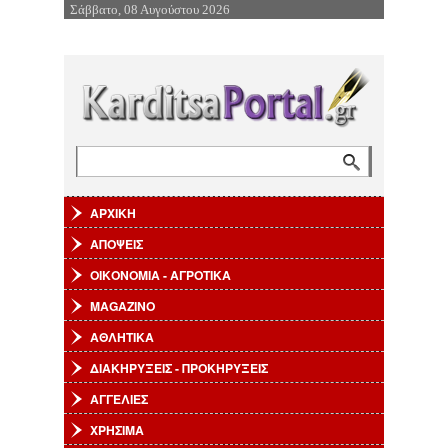
Σάββατο, 08 Αυγούστου 2026
Επιστροφή στην Πλοήγηση
Αναζήτηση
Φόρμα αναζήτησης
ΑΡΧΙΚΗ
ΑΠΟΨΕΙΣ
ΟΙΚΟΝΟΜΙΑ - ΑΓΡΟΤΙΚΑ
MAGAZINO
ΑΘΛΗΤΙΚΑ
ΔΙΑΚΗΡΥΞΕΙΣ - ΠΡΟΚΗΡΥΞΕΙΣ
ΑΓΓΕΛΙΕΣ
ΧΡΗΣΙΜΑ