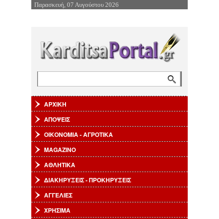
Παρασκευή, 07 Αυγούστου 2026
Επιστροφή στην Πλοήγηση
Αναζήτηση
Φόρμα αναζήτησης
ΑΡΧΙΚΗ
ΑΠΟΨΕΙΣ
ΟΙΚΟΝΟΜΙΑ - ΑΓΡΟΤΙΚΑ
MAGAZINO
ΑΘΛΗΤΙΚΑ
ΔΙΑΚΗΡΥΞΕΙΣ - ΠΡΟΚΗΡΥΞΕΙΣ
ΑΓΓΕΛΙΕΣ
ΧΡΗΣΙΜΑ