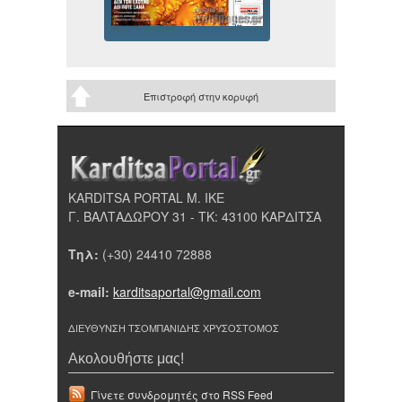
Επιστροφή στην κορυφή
KARDITSA PORTAL Μ. ΙΚΕ
Γ. ΒΑΛΤΑΔΩΡΟΥ 31 - ΤΚ: 43100 ΚΑΡΔΙΤΣΑ
Τηλ:
(+30) 24410 72888
e-mail:
karditsaportal@gmail.com
ΔΙΕΥΘΥΝΣΗ ΤΣΟΜΠΑΝΙΔΗΣ ΧΡΥΣΟΣΤΟΜΟΣ
Ακολουθήστε μας!
Γίνετε συνδρομητές στο RSS Feed