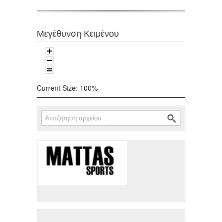
Μεγέθυνση Κειμένου
Current Size:
100%
Αναζήτηση
Φόρμα αναζήτησης