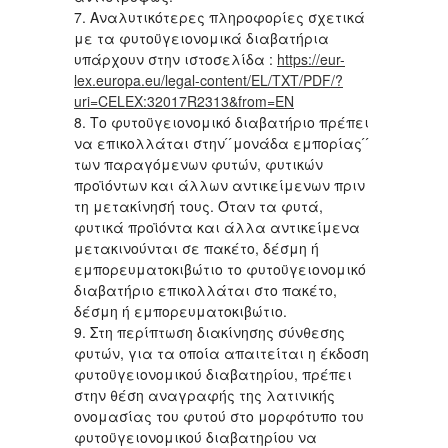
7. Αναλυτικότερες πληροφορίες σχετικά
με τα φυτοϋγειονομικά διαβατήρια
υπάρχουν στην ιστοσελίδα :
https://eur-
lex.europa.eu/legal-content/EL/TXT/PDF/?
uri=CELEX:32017R2313&from=EN
8. Το φυτοϋγειονομικό διαβατήριο πρέπει
να επικολλάται στην ́ ́μονάδα εμπορίας ́ ́
των παραγόμενων φυτών, φυτικών
προϊόντων και άλλων αντικείμενων πριν
τη μετακίνησή τους. Όταν τα φυτά,
φυτικά προϊόντα και άλλα αντικείμενα
μετακινούνται σε πακέτο, δέσμη ή
εμπορευματοκιβώτιο το φυτοϋγειονομικό
διαβατήριο επικολλάται στο πακέτο,
δέσμη ή εμπορευματοκιβώτιο.
9. Στη περίπτωση διακίνησης σύνθεσης
φυτών, για τα οποία απαιτείται η έκδοση
φυτοϋγειονομικού διαβατηρίου, πρέπει
στην θέση αναγραφής της λατινικής
ονομασίας του φυτού στο μορφότυπο του
φυτοϋγειονομικού διαβατηρίου να