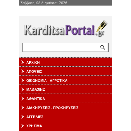
Σάββατο, 08 Αυγούστου 2026
Επιστροφή στην Πλοήγηση
Αναζήτηση
Φόρμα αναζήτησης
ΑΡΧΙΚΗ
ΑΠΟΨΕΙΣ
ΟΙΚΟΝΟΜΙΑ - ΑΓΡΟΤΙΚΑ
MAGAZINO
ΑΘΛΗΤΙΚΑ
ΔΙΑΚΗΡΥΞΕΙΣ - ΠΡΟΚΗΡΥΞΕΙΣ
ΑΓΓΕΛΙΕΣ
ΧΡΗΣΙΜΑ