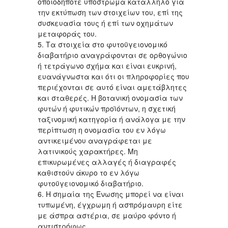
οποιοδήποτε υπόστρωμα κατάλληλο για
την εκτύπωση των στοιχείων του, επί της
συσκευασία τους ή επί των οχημάτων
μεταφοράς του.
5. Τα στοιχεία στο φυτοϋγειονομικό
διαβατήριο αναγράφονται σε ορθογώνιο
ή τετράγωνο σχήμα και είναι ευκρινή,
ευανάγνωστα και ότι οι πληροφορίες που
περιέχονται σε αυτό είναι αμετάβλητες
και σταθερές. Η βοτανική ονομασία των
φυτών ή φυτικών προϊόντων, η σχετική
ταξινομική κατηγορία ή ανάλογα με την
περίπτωση η ονομασία του εν λόγω
αντικειμένου αναγράφεται με
λατινικούς χαρακτήρες. Μη
επικυρωμένες αλλαγές ή διαγραφές
καθιστούν άκυρο το εν λόγω
φυτοϋγειονομικό διαβατήριο.
6. Η σημαία της Ένωσης μπορεί να είναι
τυπωμένη, έγχρωμη ή ασπρόμαυρη είτε
με άσπρα αστέρια, σε μαύρο φόντο ή
αντιστρόφως.