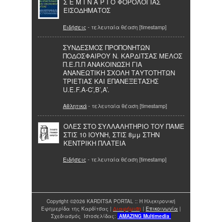
Σ Ε Μ Ι Ν Α Ρ Ι Ο ΦΟΡΟΛΟΓΙΑΣ
ΕΙΣΟΔΗΜΑΤΟΣ
Ειδήσεις
- τελευταία θέαση [timestamp]
ΣΥΝΔΕΣΜΟΣ ΠΡΟΠΟΝΗΤΩΝ
ΠΟΔΟΣΦΑΙΡΟΥ Ν. ΚΑΡΔΙΤΣΑΣ ΜΕΛΟΣ
Π.Ε.Π.Π ΑΝΑΚΟΙΝΩΣΗ ΓΙΑ
ΑΝΑΝΕΩΤΙΚΗ ΣΧΟΛΗ ΤΑΥΤΟΤΗΤΩΝ
ΤΡΙΕΤΙΑΣ ΚΑΙ ΕΠΑΝΕΞΕΤΑΣΗΣ
U.E.F.A-C’,B’,A’.
Αθλητικά
- τελευταία θέαση [timestamp]
ΟΛΕΣ ΣΤΟ ΣΥΛΛΑΛΗΤΗΡΙΟ ΤΟΥ ΠΑΜΕ
ΣΤΙΣ 10 ΙΟΥΝΗ, ΣΤΙΣ 8μμ ΣΤΗΝ
ΚΕΝΤΡΙΚΗ ΠΛΑΤΕΙΑ
Ειδήσεις
- τελευταία θέαση [timestamp]
Copyright ©2026 KARDITSA PORTAL :: Η Ηλεκτρονική
Εφημερίδα της Καρδίτσας |
Διαφήμιση
|
Επικοινωνία
|
Σχεδιασμός Ιστοσελίδας:
AMAZING
Multimedia