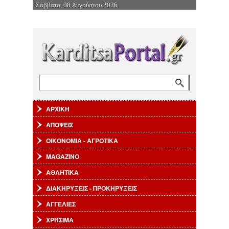
Σάββατο, 08 Αυγούστου 2026
Επιστροφή στην Πλοήγηση
Αναζήτηση
Φόρμα αναζήτησης
ΑΡΧΙΚΗ
ΑΠΟΨΕΙΣ
ΟΙΚΟΝΟΜΙΑ - ΑΓΡΟΤΙΚΑ
MAGAZINO
ΑΘΛΗΤΙΚΑ
ΔΙΑΚΗΡΥΞΕΙΣ - ΠΡΟΚΗΡΥΞΕΙΣ
ΑΓΓΕΛΙΕΣ
ΧΡΗΣΙΜΑ