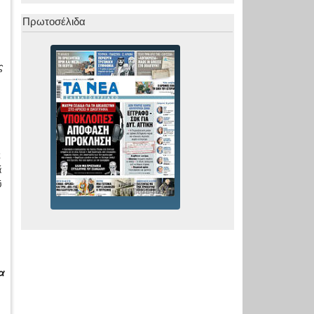
Πρωτοσέλιδα
ς
ε
ά
ύ
α