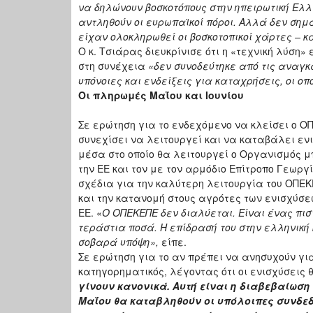
να δηλώνουν βοσκοτόπους στην ηπειρωτική Ελλ
αντληθούν οι ευρωπαϊκοί πόροι. Αλλά δεν σημ
είχαν ολοκληρωθεί οι βοσκοτοπικοί χάρτες – κ
Ο κ. Τσιάρας διευκρίνισε ότι η «τεχνική λύσ
στη συνέχεια
«δεν συνοδεύτηκε από τις αναγκ
υπόνοιες και ενδείξεις για καταχρήσεις, οι ο
Οι πληρωμές Μαΐου και Ιουνίου
Σε ερώτηση για το ενδεχόμενο να κλείσει ο ΟΠ
συνεχίσει να λειτουργεί και να καταβάλει ε
μέσα στο οποίο θα λειτουργεί ο Οργανισμός μ
την ΕΕ και τον με τον αρμόδιο Επίτροπο Γεωργ
σχέδια για την καλύτερη λειτουργία του ΟΠΕΚ
και την κατανομή στους αγρότες των ενισχύσεω
ΕΕ. «
Ο ΟΠΕΚΕΠΕ δεν διαλύεται. Είναι ένας πισ
τεράστια ποσά. Η επίδρασή του στην ελληνική
σοβαρά υπόψη»,
είπε.
Σε ερώτηση για το αν πρέπει να ανησυχούν για
κατηγορηματικός, λέγοντας ότι οι ενισχύσεις
γίνουν κανονικά. Αυτή είναι η διαβεβαίωση
Μαΐου θα καταβληθούν οι υπόλοιπες συνδεδε