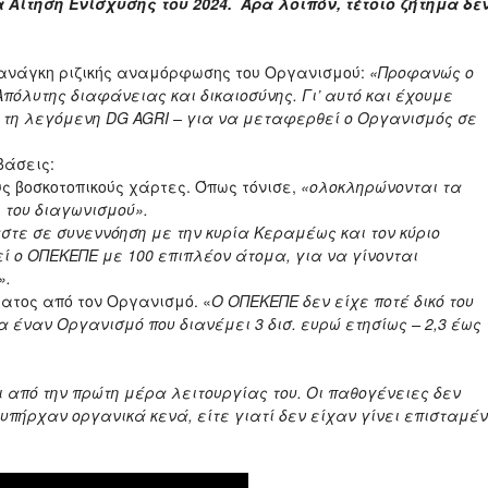
Αίτηση Ενίσχυσης του 2024.
Άρα λοιπόν, τέτοιο ζήτημα δε
ανάγκη ριζικής αναμόρφωσης του Οργανισμού:
«Προφανώς ο
πόλυτης διαφάνειας και δικαιοσύνης. Γι’ αυτό και έχουμε
– τη λεγόμενη DG AGRI – για να μεταφερθεί ο Οργανισμός σε
βάσεις:
ς βοσκοτοπικούς χάρτες. Όπως τόνισε,
«ολοκληρώνονται τα
 του διαγωνισμού».
στε σε συνεννόηση με την κυρία Κεραμέως και τον κύριο
ί ο ΟΠΕΚΕΠΕ με 100 επιπλέον άτομα, για να γίνονται
».
ατος από τον Οργανισμό. «
Ο ΟΠΕΚΕΠΕ δεν είχε ποτέ δικό του
 έναν Οργανισμό που διανέμει 3 δισ. ευρώ ετησίως – 2,3 έως
πό την πρώτη μέρα λειτουργίας του. Οι παθογένειες δεν
 υπήρχαν οργανικά κενά, είτε γιατί δεν είχαν γίνει επισταμέν