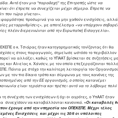
άδα. Αυτό ήταν μια "παραδοχή" της Επιτροπής ώστε να
αίνει ότι έπρεπε να συνεχίζεται μέχρι σήμερα. Έπρεπε να
άτι που τώρα γίνεται».
η» εφαρμόστηκε προσωρινά για να μην χαθούν ενισχύσεις, αλλά
αίες μεταρρυθμίσεις»,
με αποτέλεσμα
«να υπάρχουν σοβαρέ
ποίες πλέον διερευνώνται από την Ευρωπαϊκή Εισαγγελία».
ΕΚΕΠΕ ο κ. Τσιάρας ήταν κατηγορηματικός τονίζοντας ότι θα
νισχύσεις στους παραγωγούς, σημείωσε ωστόσο το περιβάλλον
πορεί να αλλάξει, καθώς το ΥΠΑΑΤ βρίσκεται σε συζητήσεις μ
ίας και Αλιείας κ. Χάνσεν, με τον οποίο επεξεργάζονται πολλ
ΕΠΕ. Πάντα με στόχο την καλύτερη λειτουργία του Οργανισμο
ν με τον πιο δίκαιο τρόπο και σύμφωνα με τους κανόνες της
τοποιημένος από την ΕΕ οργανισμός, ο οποίος κατανέμει
 κοινωνία είναι τεράστια και πρέπει αυτό να το λάβουμε πολύ
 τη συνέχιση των ενισχύσεων ή όχι οι αγρότες, ο ΥπΑΑΤ ήταν
 θα συνεχίσουν να καταβάλλονται κανονικά.
«
Οι καταβολές θ
 που έχουμε από την υπηρεσία του ΟΠΕΚΕΠΕ.
Μέχρι τέλος
μένες Ενισχύσεις και μέχρι τις 30/6 οι υπόλοιπες