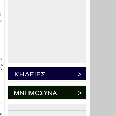
ή
ν
,
κ.
 ο
ις
χε
.
ιά
.