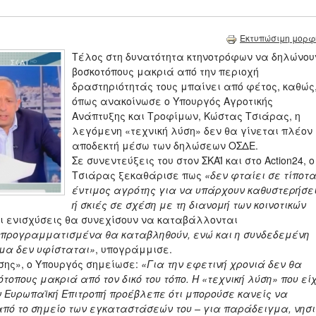
Εκτυπώσιμη μορφ
Τέλος στη δυνατότητα κτηνοτρόφων να δηλώνου
βοσκοτόπους μακριά από την περιοχή
δραστηριότητάς τους μπαίνει από φέτος, καθώς
όπως ανακοίνωσε ο Υπουργός Αγροτικής
Ανάπτυξης και Τροφίμων, Κώστας Τσιάρας, η
λεγόμενη «τεχνική λύση» δεν θα γίνεται πλέον
αποδεκτή μέσω των δηλώσεων ΟΣΔΕ.
Σε συνεντεύξεις του στον ΣΚΑΪ και στο Action24, ο 
Τσιάρας ξεκαθάρισε πως
«δεν φταίει σε τίποτα
έντιμος αγρότης για να υπάρχουν καθυστερήσε
ή σκιές σε σχέση με τη διανομή των κοινοτικών
ι ενισχύσεις θα συνεχίσουν να καταβάλλονται
ι προγραμματισμένα θα καταβληθούν, ενώ και η συνδεδεμένη
τημα δεν υφίσταται»
, υπογράμμισε.
σης», ο Υπουργός σημείωσε:
«Για την εφετινή χρονιά δεν θα
τοπους μακριά από τον δικό του τόπο. Η «τεχνική λύση» που εί
ν Ευρωπαϊκή Επιτροπή προέβλεπε ότι μπορούσε κανείς να
από το σημείο των εγκαταστάσεών του – για παράδειγμα, νησ