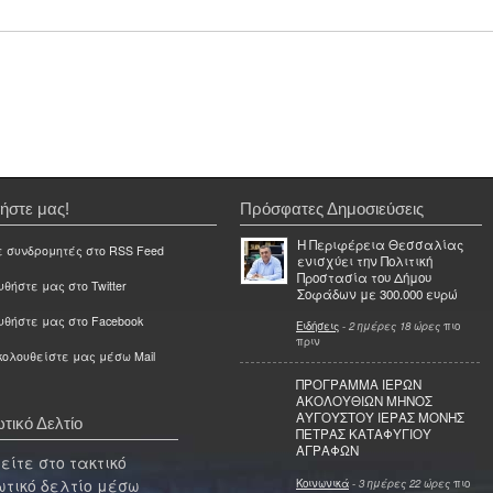
ήστε μας!
Πρόσφατες Δημοσιεύσεις
Η Περιφέρεια Θεσσαλίας
ε συνδρομητές στο RSS Feed
ενισχύει την Πολιτική
Προστασία του Δήμου
θήστε μας στο Twitter
Σοφάδων με 300.000 ευρώ
υθήστε μας στο Facebook
Ειδήσεις
-
2 ημέρες 18 ώρες
πιο
πριν
ολουθείστε μας μέσω Mail
ΠΡΟΓΡΑΜΜΑ ΙΕΡΩΝ
ΑΚΟΛΟΥΘΙΩΝ ΜΗΝΟΣ
ΑΥΓΟΥΣΤΟΥ ΙΕΡΑΣ ΜΟΝΗΣ
τικό Δελτίο
ΠΕΤΡΑΣ ΚΑΤΑΦΥΓΙΟΥ
ΑΓΡΑΦΩΝ
ίτε στο τακτικό
τικό δελτίο μέσω
Κοινωνικά
-
3 ημέρες 22 ώρες
πιο