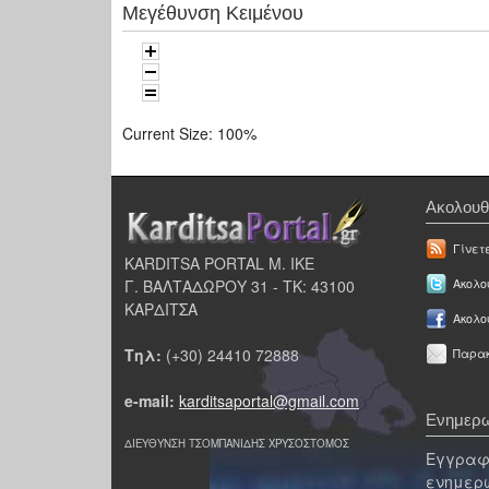
Μεγέθυνση Κειμένου
Current Size:
100%
Ακολουθ
Γίνετ
KARDITSA PORTAL Μ. ΙΚΕ
Γ. ΒΑΛΤΑΔΩΡΟΥ 31 - ΤΚ: 43100
Ακολου
ΚΑΡΔΙΤΣΑ
Ακολο
Τηλ:
(+30) 24410 72888
Παρακ
e-mail:
karditsaportal@gmail.com
Ενημερω
ΔΙΕΥΘΥΝΣΗ ΤΣΟΜΠΑΝΙΔΗΣ ΧΡΥΣΟΣΤΟΜΟΣ
Εγγραφε
ενημερω