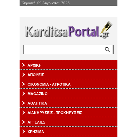
Κυριακή, 09 Αυγούστου 2026
Επιστροφή στην Πλοήγηση
Αναζήτηση
Φόρμα αναζήτησης
ΑΡΧΙΚΗ
ΑΠΟΨΕΙΣ
ΟΙΚΟΝΟΜΙΑ - ΑΓΡΟΤΙΚΑ
MAGAZINO
ΑΘΛΗΤΙΚΑ
ΔΙΑΚΗΡΥΞΕΙΣ - ΠΡΟΚΗΡΥΞΕΙΣ
ΑΓΓΕΛΙΕΣ
ΧΡΗΣΙΜΑ