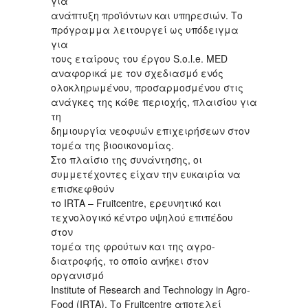
για
ανάπτυξη προϊόντων και υπηρεσιών. Το
πρόγραμμα λειτουργεί ως υπόδειγμα
για
τους εταίρους του έργου S.o.l.e. MED
αναφορικά με τον σχεδιασμό ενός
ολοκληρωμένου, προσαρμοσμένου στις
ανάγκες της κάθε περιοχής, πλαισίου για
τη
δημιουργία νεοφυών επιχειρήσεων στον
τομέα της βιοοικονομίας.
Στο πλαίσιο της συνάντησης, οι
συμμετέχοντες είχαν την ευκαιρία να
επισκεφθούν
το IRTA – Fruitcentre, ερευνητικό και
τεχνολογικό κέντρο υψηλού επιπέδου
στον
τομέα της φρούτων και της αγρο-
διατροφής, το οποίο ανήκει στον
οργανισμό
Institute of Research and Technology in Agro-
Food (IRTA). Το Fruitcentre αποτελεί