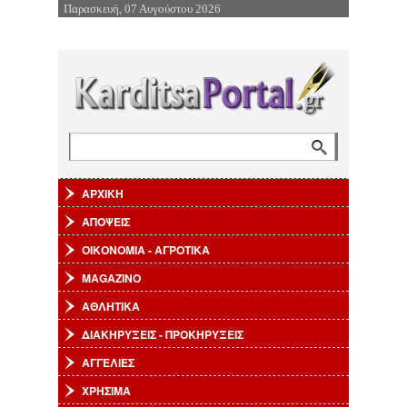
Παρασκευή, 07 Αυγούστου 2026
Επιστροφή στην Πλοήγηση
Αναζήτηση
Φόρμα αναζήτησης
ΑΡΧΙΚΗ
ΑΠΟΨΕΙΣ
ΟΙΚΟΝΟΜΙΑ - ΑΓΡΟΤΙΚΑ
MAGAZINO
ΑΘΛΗΤΙΚΑ
ΔΙΑΚΗΡΥΞΕΙΣ - ΠΡΟΚΗΡΥΞΕΙΣ
ΑΓΓΕΛΙΕΣ
ΧΡΗΣΙΜΑ