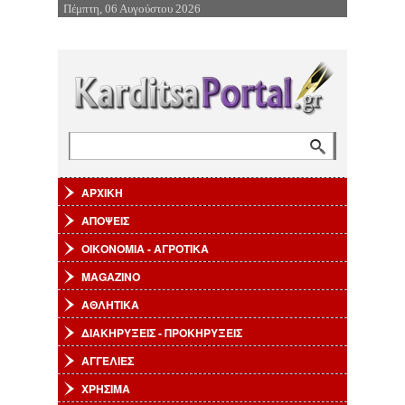
Πέμπτη, 06 Αυγούστου 2026
Επιστροφή στην Πλοήγηση
Αναζήτηση
Φόρμα αναζήτησης
ΑΡΧΙΚΗ
ΑΠΟΨΕΙΣ
ΟΙΚΟΝΟΜΙΑ - ΑΓΡΟΤΙΚΑ
MAGAZINO
ΑΘΛΗΤΙΚΑ
ΔΙΑΚΗΡΥΞΕΙΣ - ΠΡΟΚΗΡΥΞΕΙΣ
ΑΓΓΕΛΙΕΣ
ΧΡΗΣΙΜΑ