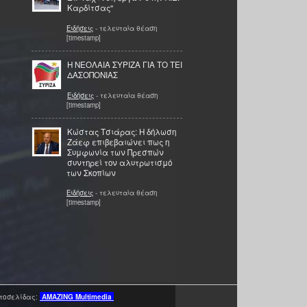
Καρδίτσας''
Ειδήσεις
- τελευταία θέαση
[timestamp]
Η ΝΕΟΛΑΙΑ ΣΥΡΙΖΑ ΓΙΑ ΤΟ ΤΕΙ
ΔΑΣΟΠΟΝΙΑΣ
Ειδήσεις
- τελευταία θέαση
[timestamp]
Κώστας Τσιάρας: Η δήλωση
Ζάεφ επιβεβαιώνει πως η
Συμφωνία των Πρεσπών
συντηρεί τον αλυτρωτισμό
των Σκοπίων
Ειδήσεις
- τελευταία θέαση
[timestamp]
τοσελίδας:
AMAZING
Multimedia