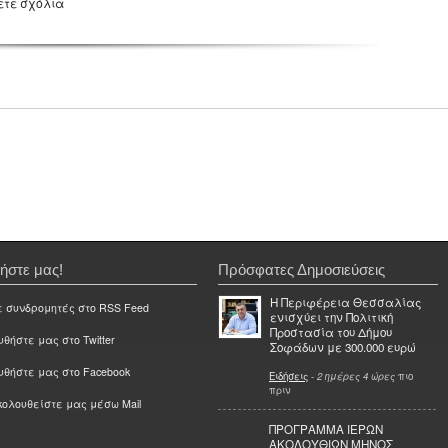
ετε σχόλια
ήστε μας!
Πρόσφατες Δημοσιεύσεις
Η Περιφέρεια Θεσσαλίας
ε συνδρομητές στο RSS Feed
ενισχύει την Πολιτική
Προστασία του Δήμου
θήστε μας στο Twitter
Σοφάδων με 300.000 ευρώ
υθήστε μας στο Facebook
Ειδήσεις
-
2 ημέρες 4 ώρες
πιο
πριν
ολουθείστε μας μέσω Mail
ΠΡΟΓΡΑΜΜΑ ΙΕΡΩΝ
ΑΚΟΛΟΥΘΙΩΝ ΜΗΝΟΣ