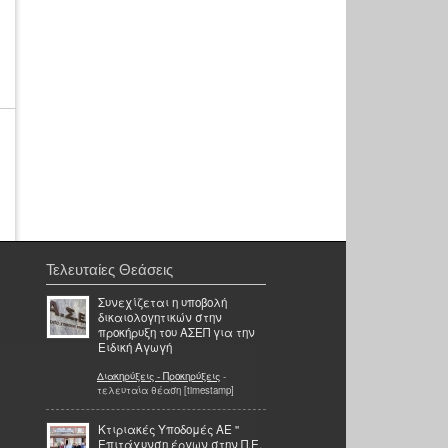
Τελευταίες Θεάσεις
Συνεχίζεται η υποβολή
δικαιολογητικών στην
προκήρυξη του ΑΣΕΠ για την
Ειδική Αγωγή
Διακηρύξεις - Προκηρύξεις
-
τελευταία θέαση [timestamp]
Κτιριακές Υποδομές ΑΕ ''
Επιτάχυνση έργων στην Π.Ε.