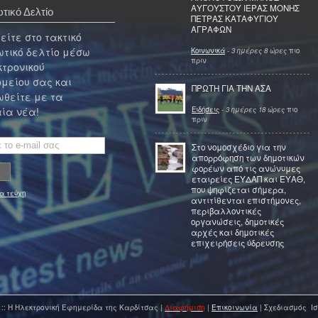
ΑΥΓΟΥΣΤΟΥ ΙΕΡΑΣ ΜΟΝΗΣ
τικό Δελτίο
ΠΕΤΡΑΣ ΚΑΤΑΦΥΓΙΟΥ
ΑΓΡΑΦΩΝ
ίτε στο τακτικό
τικό δελτίο μέσω
Κοινωνικά
-
3 ημέρες 8 ώρες
πιο
πριν
κτρονικού
μείου σας και
ΠΡΩΤΗ ΓΙΑ ΤΗΝ ΑΣΑ
θείτε με τα
Ειδήσεις
-
3 ημέρες 18 ώρες
πιο
ία νέα!
πριν
Στο νομοσχέδιο για την
απορρόφηση των δημοτικών
φορέων από τις ανώνυμες
εταιρείες ΕΥΔΑΠ και ΕΥΑΘ,
που ψηφίζεται σήμερα,
α τεύχη
αντιτίθενται επιστήμονες,
περιβαλλοντικές
οργανώσεις, δημοτικές
αρχές και δημοτικές
επιχειρήσεις ύδρευσης
 :: Η Ηλεκτρονική Εφημερίδα της Καρδίτσας |
Διαφήμιση
|
Επικοινωνία
| Σχεδιασμός Ισ