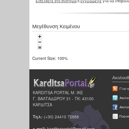
Εισέλθετε στο σύστημα
ή
εγγραφείτε
για να υποβάλ
Μεγέθυνση Κειμένου
Current Size:
100%
Ακολουθ
Γίνετ
KARDITSA PORTAL Μ. ΙΚΕ
Γ. ΒΑΛΤΑΔΩΡΟΥ 31 - ΤΚ: 43100
Ακολου
ΚΑΡΔΙΤΣΑ
Ακολο
Τηλ:
(+30) 24410 72888
Παρακ
e-mail:
karditsaportal@gmail.com