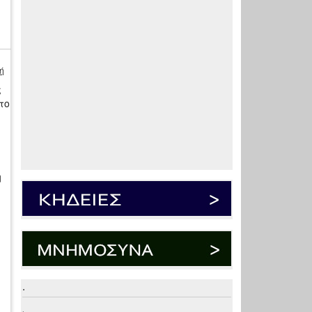
ή
ς
το
η
.
.