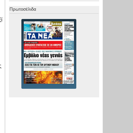
Πρωτοσέλιδα
ί
ς