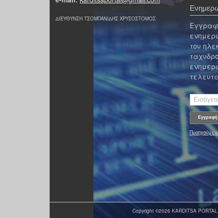
Ενημερω
ΔΙΕΥΘΥΝΣΗ ΤΣΟΜΠΑΝΙΔΗΣ ΧΡΥΣΟΣΤΟΜΟΣ
Εγγραφε
ενημερω
του ηλε
ταχυδρο
ενημερω
τελευτα
Προηγούμεν
Copyright ©2026 KARDITSA PORTAL