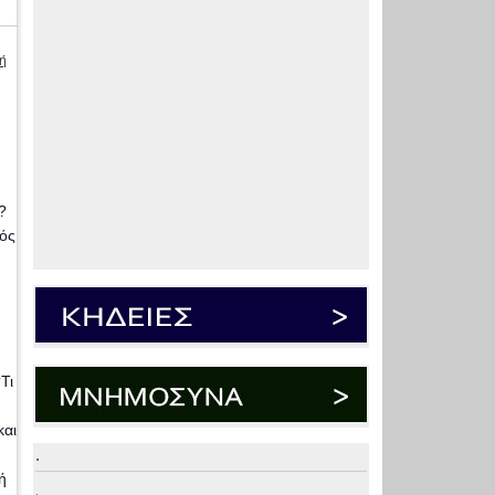
ή
?
γός
Τι
και
.
ή
.