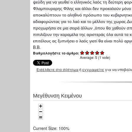
ψεύδη για να γευθεί ο ελληνικός λαός τη δεύτερη φ
Φλαμπουραρης Φίλης και άλλοι δεν προκαλούν μόνο τη
αποκαλύπτουν το αληθινό πρόσωπο του κυβερνητικού
αδιαφορώντας για το λαό και το μέλλον της χωρας.Δ
προχωρήσει σε μια σειρά άλλων ,όπου θα χαθούν σπίτ
πιπιλίζουν την καραμέλα της αριστεράς όλα αυτά τα 
επιτέλους ας ξυπνήσει ο λαός γιατί θα είναι πολύ αργ
Β.Β.
Βαθμολογήστε το άρθρο:
Average:
5
(
1
vote)
Εισέλθετε στο σύστημα
ή
εγγραφείτε
για να υποβάλ
Μεγέθυνση Κειμένου
Current Size:
100%