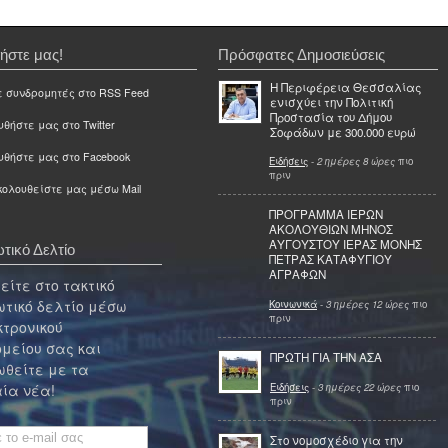
ήστε μας!
Πρόσφατες Δημοσιεύσεις
Η Περιφέρεια Θεσσαλίας
ε συνδρομητές στο RSS Feed
ενισχύει την Πολιτική
Προστασία του Δήμου
θήστε μας στο Twitter
Σοφάδων με 300.000 ευρώ
υθήστε μας στο Facebook
Ειδήσεις
-
2 ημέρες 8 ώρες
πιο
πριν
ολουθείστε μας μέσω Mail
ΠΡΟΓΡΑΜΜΑ ΙΕΡΩΝ
ΑΚΟΛΟΥΘΙΩΝ ΜΗΝΟΣ
ΑΥΓΟΥΣΤΟΥ ΙΕΡΑΣ ΜΟΝΗΣ
τικό Δελτίο
ΠΕΤΡΑΣ ΚΑΤΑΦΥΓΙΟΥ
ΑΓΡΑΦΩΝ
ίτε στο τακτικό
τικό δελτίο μέσω
Κοινωνικά
-
3 ημέρες 12 ώρες
πιο
πριν
κτρονικού
μείου σας και
ΠΡΩΤΗ ΓΙΑ ΤΗΝ ΑΣΑ
θείτε με τα
Ειδήσεις
-
3 ημέρες 22 ώρες
πιο
ία νέα!
πριν
Στο νομοσχέδιο για την