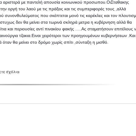
ορα αριστερά με παντελή απουσία κοινωνικού προσωπου.ΟιΣταθακης
ν οργή του λαού με τις πράξεις και τις συμπεριφορές τους ,αλλά
 συνονθυλεύματος που σκέπτεται μονό τις καρέκλες και τον πλουτισ
υστυχως δεν θα μείνει στα τωρινά σκληρά μετρα η κυβέρνηση αλλά θα
ια και περιουσίες αντί πινακίου φακής .....Ας σταματήσουν επιτέλους 
καινούργια τζακια.Ειναι χειρότεροι των προηγουμένων κυβερνήσεων .Και
ά όταν θα μείνει στο δρόμο χωρίς σπίτι ,σύνταξη η μισθό.
ετε σχόλια