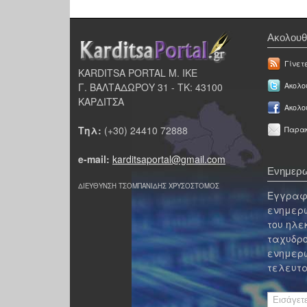
Ακολουθ
Γίνετ
KARDITSA PORTAL Μ. ΙΚΕ
Γ. ΒΑΛΤΑΔΩΡΟΥ 31 - ΤΚ: 43100
Ακολου
ΚΑΡΔΙΤΣΑ
Ακολο
Τηλ:
(+30) 24410 72888
Παρακ
e-mail:
karditsaportal@gmail.com
Ενημερω
ΔΙΕΥΘΥΝΣΗ ΤΣΟΜΠΑΝΙΔΗΣ ΧΡΥΣΟΣΤΟΜΟΣ
Εγγραφε
ενημερω
του ηλε
ταχυδρο
ενημερω
τελευτα