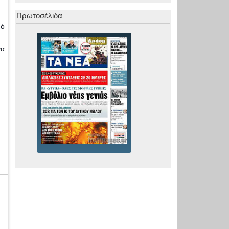
Πρωτοσέλιδα
μό
να