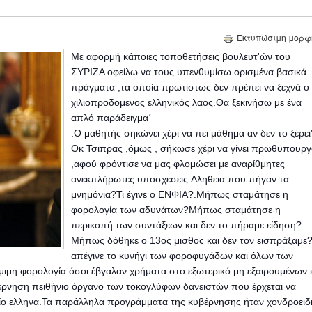
Εκτυπώσιμη μορφ
Με αφορμή κάποιες τοποθετήσεις βουλευτ'ών του
ΣΥΡΙΖΑ οφείλω να τους υπενθυμίσω ορισμένα βασικά
πράγματα ,τα οποία πρωτίστως δεν πρέπει να ξεχνά ο
χιλιοπροδομενος ελληνικός λαος.Θα ξεκινήσω με ένα
απλό παράδειγμα΄
.Ο μαθητής σηκώνει χέρι να πει μάθημα αν δεν το ξέρει
Οκ Τσιπρας ,όμως , σήκωσε χέρι να γίνει πρωθυπουρ
,αφού φρόντισε να μας φλομώσει με αναρίθμητες
ανεκπλήρωτες υποσχεσεις.Αληθεια που πήγαν τα
μνημόνια?Τι έγινε ο ΕΝΦΙΑ?.Μήπως σταμάτησε η
φορολογία των αδυν
άτων?Μήπως σταμάτησε η
περικοπή των συντάξεων και δεν το πήραμε είδηση?
Μήπως δόθηκε ο 13ος μισθος και δεν τον εισπράξαμε?
απέγινε το κυνήγι των φοροφυγάδων και όλων των
μη φορολογία όσοι έβγαλαν χρήματα στο εξωτερικό μη εξαιρουμένων 
ρνηση πειθήνιο όργανο των τοκογλύφων δανειστών που έρχεται να
σαίο ελληνα.Τα παράλληλα προγράμματα της κυβέρνησης ήταν χονδροειδ