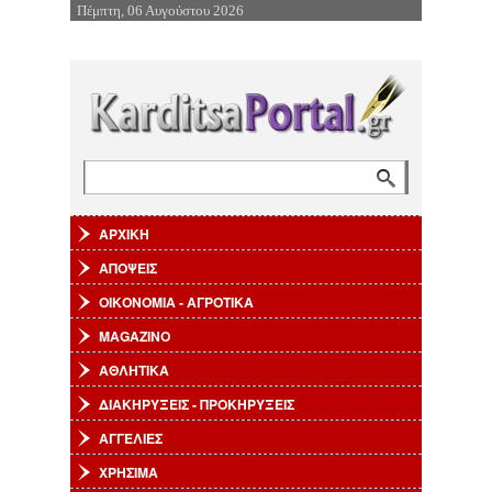
Πέμπτη, 06 Αυγούστου 2026
Επιστροφή στην Πλοήγηση
Αναζήτηση
Φόρμα αναζήτησης
ΑΡΧΙΚΗ
ΑΠΟΨΕΙΣ
ΟΙΚΟΝΟΜΙΑ - ΑΓΡΟΤΙΚΑ
MAGAZINO
ΑΘΛΗΤΙΚΑ
ΔΙΑΚΗΡΥΞΕΙΣ - ΠΡΟΚΗΡΥΞΕΙΣ
ΑΓΓΕΛΙΕΣ
ΧΡΗΣΙΜΑ