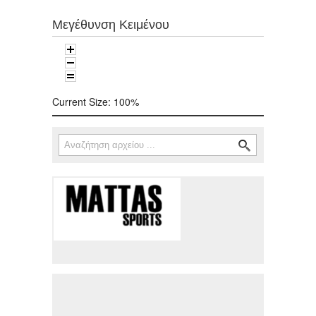
Μεγέθυνση Κειμένου
Current Size:
100%
Αναζήτηση
Φόρμα αναζήτησης