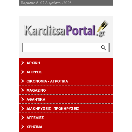
Παρασκευή, 07 Αυγούστου 2026
Επιστροφή στην Πλοήγηση
Αναζήτηση
Φόρμα αναζήτησης
ΑΡΧΙΚΗ
ΑΠΟΨΕΙΣ
ΟΙΚΟΝΟΜΙΑ - ΑΓΡΟΤΙΚΑ
MAGAZINO
ΑΘΛΗΤΙΚΑ
ΔΙΑΚΗΡΥΞΕΙΣ - ΠΡΟΚΗΡΥΞΕΙΣ
ΑΓΓΕΛΙΕΣ
ΧΡΗΣΙΜΑ