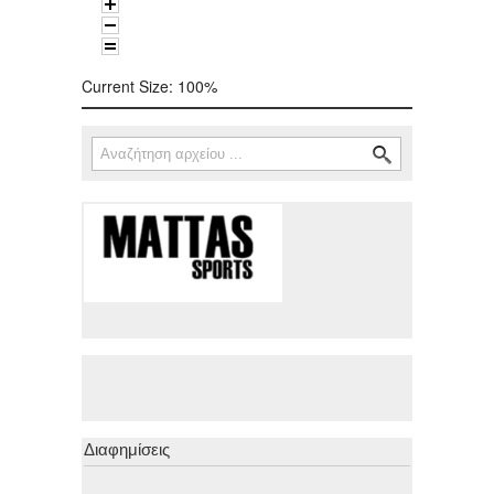
Current Size:
100%
Αναζήτηση
Φόρμα αναζήτησης
Διαφημίσεις