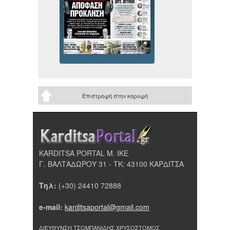
Επιστροφή στην κορυφή
KARDITSA PORTAL Μ. ΙΚΕ
Γ. ΒΑΛΤΑΔΩΡΟΥ 31 - ΤΚ: 43100 ΚΑΡΔΙΤΣΑ
Τηλ:
(+30) 24410 72888
e-mail:
karditsaportal@gmail.com
ΔΙΕΥΘΥΝΣΗ ΤΣΟΜΠΑΝΙΔΗΣ ΧΡΥΣΟΣΤΟΜΟΣ