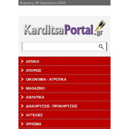
Κυριακή, 09 Αυγούστου 2026
Επιστροφή στην Πλοήγηση
Αναζήτηση
Φόρμα αναζήτησης
ΑΡΧΙΚΗ
ΑΠΟΨΕΙΣ
ΟΙΚΟΝΟΜΙΑ - ΑΓΡΟΤΙΚΑ
MAGAZINO
ΑΘΛΗΤΙΚΑ
ΔΙΑΚΗΡΥΞΕΙΣ - ΠΡΟΚΗΡΥΞΕΙΣ
ΑΓΓΕΛΙΕΣ
ΧΡΗΣΙΜΑ