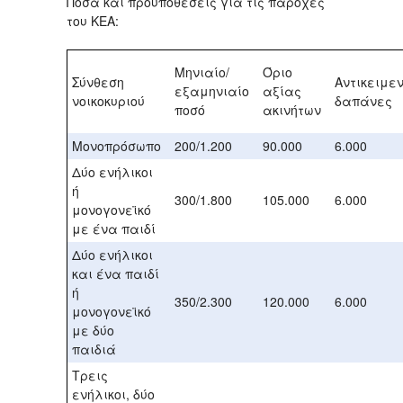
Ποσά και προϋποθέσεις για τις παροχές
του ΚΕΑ:
Μηνιαίο/
Όριο
Σύνθεση
Αντικειμεν
εξαμηνιαίο
αξίας
νοικοκυριού
δαπάνες
ποσό
ακινήτων
Μονοπρόσωπο
200/1.200
90.000
6.000
Δύο ενήλικοι
ή
300/1.800
105.000
6.000
μονογονεϊκό
με ένα παιδί
Δύο ενήλικοι
και ένα παιδί
ή
350/2.300
120.000
6.000
μονογονεϊκό
με δύο
παιδιά
Τρεις
ενήλικοι, δύο