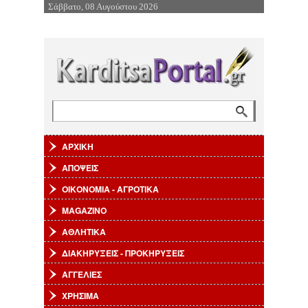
Σάββατο, 08 Αυγούστου 2026
Επιστροφή στην Πλοήγηση
Αναζήτηση
Φόρμα αναζήτησης
ΑΡΧΙΚΗ
ΑΠΟΨΕΙΣ
ΟΙΚΟΝΟΜΙΑ - ΑΓΡΟΤΙΚΑ
MAGAZINO
ΑΘΛΗΤΙΚΑ
ΔΙΑΚΗΡΥΞΕΙΣ - ΠΡΟΚΗΡΥΞΕΙΣ
ΑΓΓΕΛΙΕΣ
ΧΡΗΣΙΜΑ