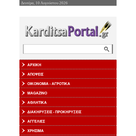
Δευτέρα, 10 Αυγούστου 2026
Επιστροφή στην Πλοήγηση
Αναζήτηση
Φόρμα αναζήτησης
ΑΡΧΙΚΗ
ΑΠΟΨΕΙΣ
ΟΙΚΟΝΟΜΙΑ - ΑΓΡΟΤΙΚΑ
MAGAZINO
ΑΘΛΗΤΙΚΑ
ΔΙΑΚΗΡΥΞΕΙΣ - ΠΡΟΚΗΡΥΞΕΙΣ
ΑΓΓΕΛΙΕΣ
ΧΡΗΣΙΜΑ