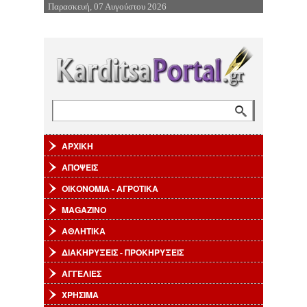
Παρασκευή, 07 Αυγούστου 2026
Επιστροφή στην Πλοήγηση
Αναζήτηση
Φόρμα αναζήτησης
ΑΡΧΙΚΗ
ΑΠΟΨΕΙΣ
ΟΙΚΟΝΟΜΙΑ - ΑΓΡΟΤΙΚΑ
MAGAZINO
ΑΘΛΗΤΙΚΑ
ΔΙΑΚΗΡΥΞΕΙΣ - ΠΡΟΚΗΡΥΞΕΙΣ
ΑΓΓΕΛΙΕΣ
ΧΡΗΣΙΜΑ