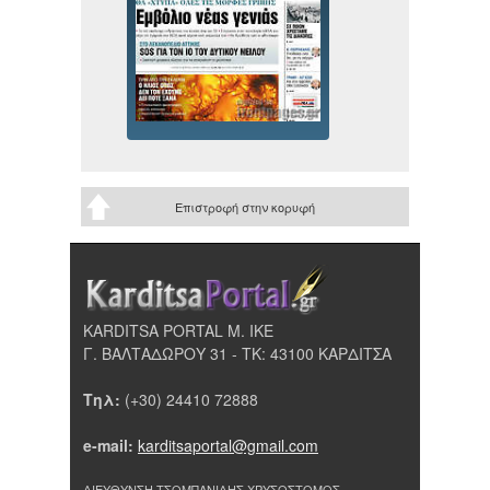
Επιστροφή στην κορυφή
KARDITSA PORTAL Μ. ΙΚΕ
Γ. ΒΑΛΤΑΔΩΡΟΥ 31 - ΤΚ: 43100 ΚΑΡΔΙΤΣΑ
Τηλ:
(+30) 24410 72888
e-mail:
karditsaportal@gmail.com
ΔΙΕΥΘΥΝΣΗ ΤΣΟΜΠΑΝΙΔΗΣ ΧΡΥΣΟΣΤΟΜΟΣ