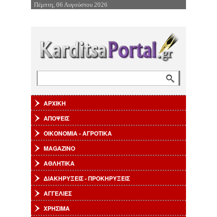
Πέμπτη, 06 Αυγούστου 2026
Επιστροφή στην Πλοήγηση
Αναζήτηση
Φόρμα αναζήτησης
ΑΡΧΙΚΗ
ΑΠΟΨΕΙΣ
ΟΙΚΟΝΟΜΙΑ - ΑΓΡΟΤΙΚΑ
MAGAZINO
ΑΘΛΗΤΙΚΑ
ΔΙΑΚΗΡΥΞΕΙΣ - ΠΡΟΚΗΡΥΞΕΙΣ
ΑΓΓΕΛΙΕΣ
ΧΡΗΣΙΜΑ