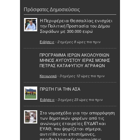
Πρόσφατες Δημοσιεύσεις
Η Περιφέρεια Θεσσαλίας ενισχύει
την Πολιτική Προστασία του Δήμου
Σοφάδων με 300.000 ευρώ
Ειδήσεις
-
πιο πριν
2 ημέρες 8 ώρες
ΠΡΟΓΡΑΜΜΑ ΙΕΡΩΝ ΑΚΟΛΟΥΘΙΩΝ
ΜΗΝΟΣ ΑΥΓΟΥΣΤΟΥ ΙΕΡΑΣ ΜΟΝΗΣ
ΠΕΤΡΑΣ ΚΑΤΑΦΥΓΙΟΥ ΑΓΡΑΦΩΝ
Κοινωνικά
-
πιο πριν
3 ημέρες 12 ώρες
ΠΡΩΤΗ ΓΙΑ ΤΗΝ ΑΣΑ
Ειδήσεις
-
πιο πριν
3 ημέρες 23 ώρες
Στο νομοσχέδιο για την απορρόφηση
των δημοτικών φορέων από τις
ανώνυμες εταιρείες ΕΥΔΑΠ και
ΕΥΑΘ, που ψηφίζεται σήμερα,
αντιτίθενται επιστήμονες,
περιβαλλοντικές οργανώσεις,