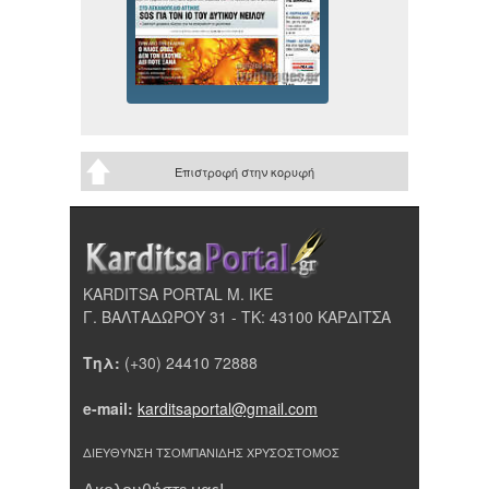
Επιστροφή στην κορυφή
KARDITSA PORTAL Μ. ΙΚΕ
Γ. ΒΑΛΤΑΔΩΡΟΥ 31 - ΤΚ: 43100 ΚΑΡΔΙΤΣΑ
Τηλ:
(+30) 24410 72888
e-mail:
karditsaportal@gmail.com
ΔΙΕΥΘΥΝΣΗ ΤΣΟΜΠΑΝΙΔΗΣ ΧΡΥΣΟΣΤΟΜΟΣ