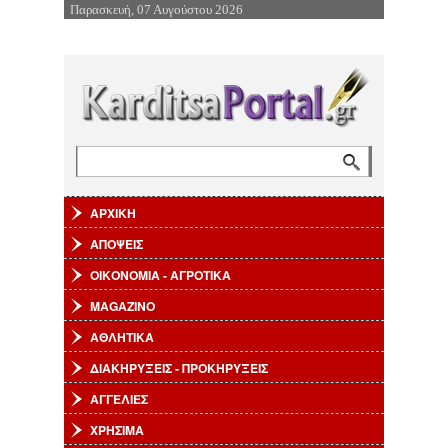
Παρασκευή, 07 Αυγούστου 2026
Επιστροφή στην Πλοήγηση
Αναζήτηση
Φόρμα αναζήτησης
ΑΡΧΙΚΗ
ΑΠΟΨΕΙΣ
ΟΙΚΟΝΟΜΙΑ - ΑΓΡΟΤΙΚΑ
MAGAZINO
ΑΘΛΗΤΙΚΑ
ΔΙΑΚΗΡΥΞΕΙΣ - ΠΡΟΚΗΡΥΞΕΙΣ
ΑΓΓΕΛΙΕΣ
ΧΡΗΣΙΜΑ