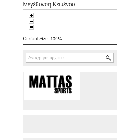
Μεγέθυνση Κειμένου
Current Size:
100%
Αναζήτηση
Φόρμα αναζήτησης