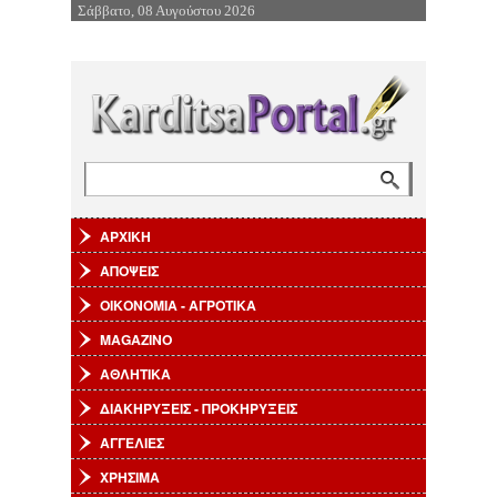
Σάββατο, 08 Αυγούστου 2026
Επιστροφή στην Πλοήγηση
Αναζήτηση
Φόρμα αναζήτησης
ΑΡΧΙΚΗ
ΑΠΟΨΕΙΣ
ΟΙΚΟΝΟΜΙΑ - ΑΓΡΟΤΙΚΑ
MAGAZINO
ΑΘΛΗΤΙΚΑ
ΔΙΑΚΗΡΥΞΕΙΣ - ΠΡΟΚΗΡΥΞΕΙΣ
ΑΓΓΕΛΙΕΣ
ΧΡΗΣΙΜΑ