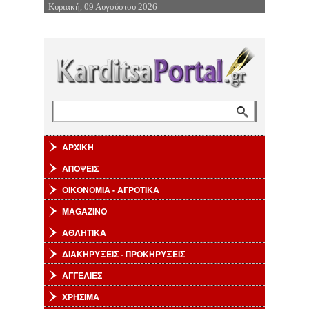
Κυριακή, 09 Αυγούστου 2026
Επιστροφή στην Πλοήγηση
Αναζήτηση
Φόρμα αναζήτησης
ΑΡΧΙΚΗ
ΑΠΟΨΕΙΣ
ΟΙΚΟΝΟΜΙΑ - ΑΓΡΟΤΙΚΑ
MAGAZINO
ΑΘΛΗΤΙΚΑ
ΔΙΑΚΗΡΥΞΕΙΣ - ΠΡΟΚΗΡΥΞΕΙΣ
ΑΓΓΕΛΙΕΣ
ΧΡΗΣΙΜΑ