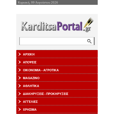
Κυριακή, 09 Αυγούστου 2026
Επιστροφή στην Πλοήγηση
Αναζήτηση
Φόρμα αναζήτησης
ΑΡΧΙΚΗ
ΑΠΟΨΕΙΣ
ΟΙΚΟΝΟΜΙΑ - ΑΓΡΟΤΙΚΑ
MAGAZINO
ΑΘΛΗΤΙΚΑ
ΔΙΑΚΗΡΥΞΕΙΣ - ΠΡΟΚΗΡΥΞΕΙΣ
ΑΓΓΕΛΙΕΣ
ΧΡΗΣΙΜΑ