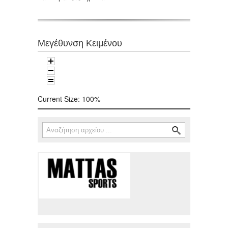
Μεγέθυνση Κειμένου
Current Size:
100%
Αναζήτηση
Φόρμα αναζήτησης