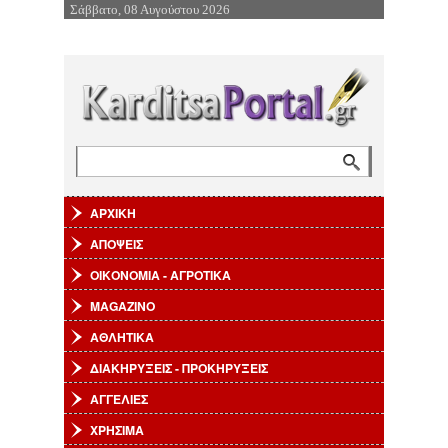
Σάββατο, 08 Αυγούστου 2026
Επιστροφή στην Πλοήγηση
Αναζήτηση
Φόρμα αναζήτησης
ΑΡΧΙΚΗ
ΑΠΟΨΕΙΣ
ΟΙΚΟΝΟΜΙΑ - ΑΓΡΟΤΙΚΑ
MAGAZINO
ΑΘΛΗΤΙΚΑ
ΔΙΑΚΗΡΥΞΕΙΣ - ΠΡΟΚΗΡΥΞΕΙΣ
ΑΓΓΕΛΙΕΣ
ΧΡΗΣΙΜΑ