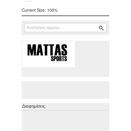
Current Size:
100%
Αναζήτηση
Φόρμα αναζήτησης
Διαφημίσεις