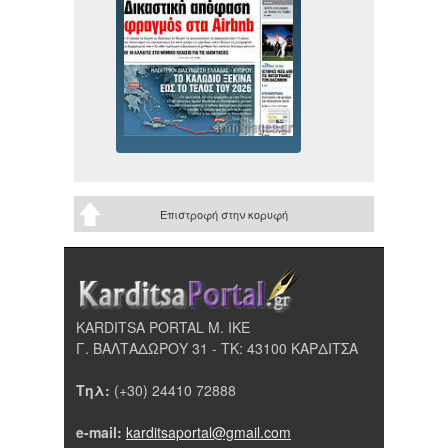
Επιστροφή στην κορυφή
KARDITSA PORTAL Μ. ΙΚΕ
Γ. ΒΑΛΤΑΔΩΡΟΥ 31 - ΤΚ: 43100 ΚΑΡΔΙΤΣΑ
Τηλ:
(+30) 24410 72888
e-mail:
karditsaportal@gmail.com