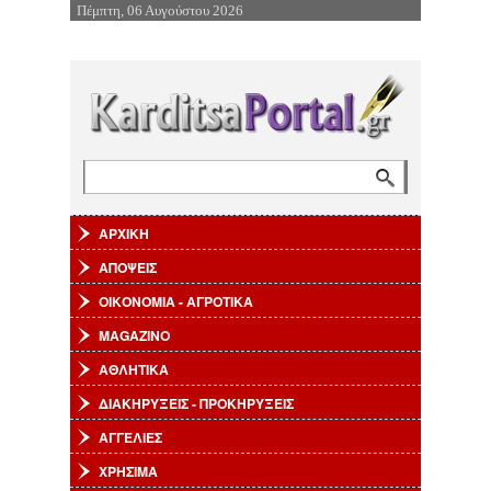
Πέμπτη, 06 Αυγούστου 2026
Επιστροφή στην Πλοήγηση
Αναζήτηση
Φόρμα αναζήτησης
ΑΡΧΙΚΗ
ΑΠΟΨΕΙΣ
ΟΙΚΟΝΟΜΙΑ - ΑΓΡΟΤΙΚΑ
MAGAZINO
ΑΘΛΗΤΙΚΑ
ΔΙΑΚΗΡΥΞΕΙΣ - ΠΡΟΚΗΡΥΞΕΙΣ
ΑΓΓΕΛΙΕΣ
ΧΡΗΣΙΜΑ