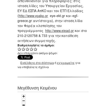
απευθύνονται για πληροφορίες: στις
ιστοσελίδες του Υπουργείου Εργασίας,
ΕΥ ΕΔ ΕΣΠΑ ΑπΚΟ και του ΕΤΠ Ελλάδας
(
http://www.ypakp.gr
eye-ekt.gr και egf-
greece.gr αντίστοιχα), στην ιστοσελίδα
του Φορέα υλοποίησης του
προγράμματος
http://www.eiead.gr
και στο
210-2120758 & 733 για την κατάθεση
αιτήσεων συμμετοχής.
Βαθμολογήστε το άρθρο:
Δεν υπάρχουν ακόμα ψήφοι
Εισέλθετε στο σύστημα
ή
εγγραφείτε
για
να υποβάλετε σχόλια
Μεγέθυνση Κειμένου