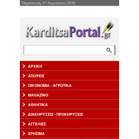
Παρασκευή, 07 Αυγούστου 2026
Επιστροφή στην Πλοήγηση
Αναζήτηση
Φόρμα αναζήτησης
ΑΡΧΙΚΗ
ΑΠΟΨΕΙΣ
ΟΙΚΟΝΟΜΙΑ - ΑΓΡΟΤΙΚΑ
MAGAZINO
ΑΘΛΗΤΙΚΑ
ΔΙΑΚΗΡΥΞΕΙΣ - ΠΡΟΚΗΡΥΞΕΙΣ
ΑΓΓΕΛΙΕΣ
ΧΡΗΣΙΜΑ