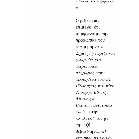
υπερκοστολογημένα
».
Ο μάρτυρας
επιμένει ότι
σύμφωνα με την
προσωπική του
εκτίμηση
«ο κ.
Σημίτης γνώριζε και
γνωρίζει για
παράνομες
πληρωμές στην
προμήθεια του C4i,
ιδίως προς τον τότε
Υπουργό Εθνικής
Άμυνας κ.
Παπαντωνίου»
και
κλείνει την
κατάθεσή του με
την εξής
βεβαιότητα:
«Η
εκτίμησή μου είναι