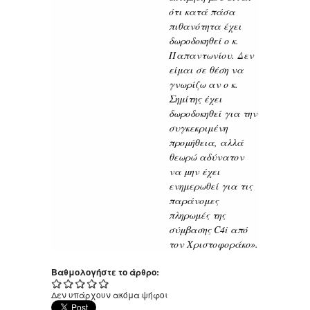
ότι κατά πάσα
πιθανότητα έχει
δωροδοκηθεί ο κ.
Παπαντωνίου. Δεν
είμαι σε θέση να
γνωρίζω αν ο κ.
Σημίτης έχει
δωροδοκηθεί για την
συγκεκριμένη
προμήθεια, αλλά
θεωρώ αδύνατον
να μην έχει
ενημερωθεί για τις
παράνομες
πληρωμές της
σύμβασης C4i από
τον Χριστοφοράκο».
Βαθμολογήστε το άρθρο:
Δεν υπάρχουν ακόμα ψήφοι