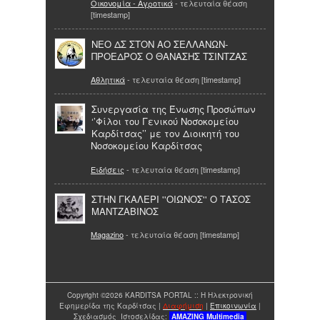
Οικονομία - Αγροτικά
- τελευταία θέαση
[timestamp]
ΝΕΟ ΔΣ ΣΤΟΝ ΑΟ ΣΕΛΛΑΝΩΝ-
ΠΡΟΕΔΡΟΣ Ο ΘΑΝΑΣΗΣ ΤΣΙΝΤΖΑΣ
Αθλητικά
- τελευταία θέαση [timestamp]
Συνεργασία της Ένωσης Προσώπων
‘’Φίλοι του Γενικού Νοσοκομείου
Καρδίτσας’’ με τον Διοικητή του
Νοσοκομείου Καρδίτσας
Ειδήσεις
- τελευταία θέαση [timestamp]
ΣΤΗΝ ΓΚΑΛΕΡΙ ''ΟΙΩΝΟΣ'' Ο ΤΑΣΟΣ
ΜΑΝΤΖΑΒΙΝΟΣ
Magazino
- τελευταία θέαση [timestamp]
Copyright ©2026 KARDITSA PORTAL :: Η Ηλεκτρονική
Εφημερίδα της Καρδίτσας |
Διαφήμιση
|
Επικοινωνία
|
Σχεδιασμός Ιστοσελίδας:
AMAZING
Multimedia