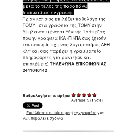
μετα το τέλος της παραπάνω
διαδικασίας εγγραφής
Πχ αν κάποιος επιλέξει παθολόγο της
ΤΟΜΥ , στα γραφεια της ΤΟΜΥ στην
Υψηλαντου (έναντι Εθνικής Τράπεζας
πρωην γραφεια ΙΚΑ -ΠΙΚΠΑ σας ζητούν
ταυτοποίηση πχ ενας λογαριασμός ΔΕΗ
κλπ και σας παρέχει η γραμματεία
πληροφορίες για ραντεβού και
επισκέψεις)
ΤΗΛΈΦΩΝΑ ΕΠΙΚΟΙΝΩΝΙΑΣ
2441040142
Βαθμολογήστε το άρθρο:
Average:
5
(
1
vote)
Εισέλθετε στο σύστημα
ή
εγγραφείτε
για
να υποβάλετε σχόλια