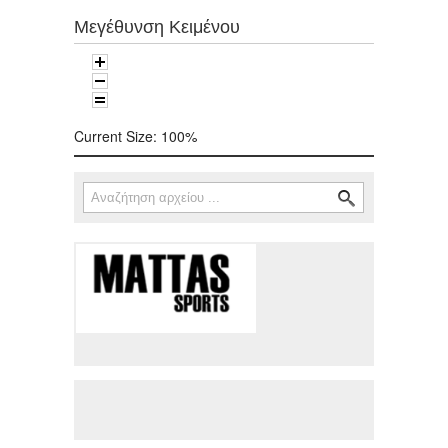
Μεγέθυνση Κειμένου
Current Size:
100%
Αναζήτηση
Φόρμα αναζήτησης