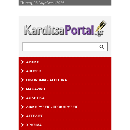
Πέμπτη, 06 Αυγούστου 2026
Επιστροφή στην Πλοήγηση
Αναζήτηση
Φόρμα αναζήτησης
ΑΡΧΙΚΗ
ΑΠΟΨΕΙΣ
ΟΙΚΟΝΟΜΙΑ - ΑΓΡΟΤΙΚΑ
MAGAZINO
ΑΘΛΗΤΙΚΑ
ΔΙΑΚΗΡΥΞΕΙΣ - ΠΡΟΚΗΡΥΞΕΙΣ
ΑΓΓΕΛΙΕΣ
ΧΡΗΣΙΜΑ