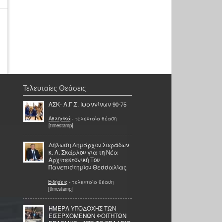
Τελευταίες Θεάσεις
ΑΣΚ- Α.Γ.Σ. Ιωαννίνων 90-75
Αθλητικά
- τελευταία θέαση
[timestamp]
Δήλωση Δημάρχου Σοφάδων
κ. Α. Σκάρλου για τη Νέα
Αρχιτεκτονική Του
Πανεπιστημίου Θεσσαλίας
Ειδήσεις
- τελευταία θέαση
[timestamp]
ΗΜΕΡΑ ΥΠΟΔΟΧΗΣ ΤΩΝ
ΕΙΣΕΡΧΟΜΕΝΩΝ ΦΟΙΤΗΤΩΝ