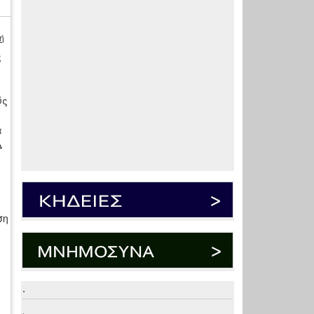
ή
ς
ύς
α
Δ
ση
.
.