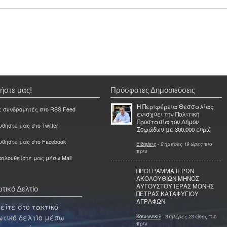
ήστε μας!
Πρόσφατες Δημοσιεύσεις
Η Περιφέρεια Θεσσαλίας
ε συνδρομητές στο RSS Feed
ενισχύει την Πολιτική
Προστασία του Δήμου
θήστε μας στο Twitter
Σοφάδων με 300.000 ευρώ
υθήστε μας στο Facebook
Ειδήσεις
-
2 ημέρες 19 ώρες
πιο
πριν
ολουθείστε μας μέσω Mail
ΠΡΟΓΡΑΜΜΑ ΙΕΡΩΝ
ΑΚΟΛΟΥΘΙΩΝ ΜΗΝΟΣ
ΑΥΓΟΥΣΤΟΥ ΙΕΡΑΣ ΜΟΝΗΣ
τικό Δελτίο
ΠΕΤΡΑΣ ΚΑΤΑΦΥΓΙΟΥ
ΑΓΡΑΦΩΝ
ίτε στο τακτικό
τικό δελτίο μέσω
Κοινωνικά
-
3 ημέρες 23 ώρες
πιο
πριν