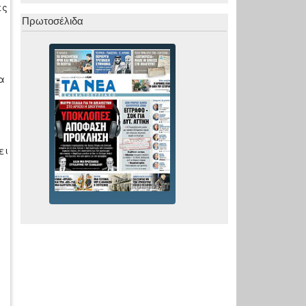
ες
Πρωτοσέλιδα
α
ει
,