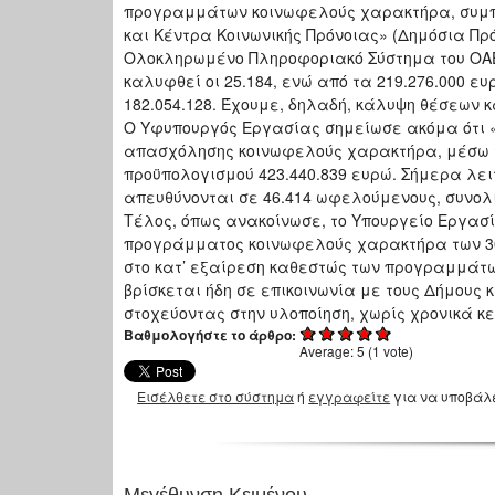
προγραμμάτων κοινωφελούς χαρακτήρα, συμπε
και Κέντρα Κοινωνικής Πρόνοιας» (Δημόσια Πρ
Ολοκληρωμένο Πληροφοριακό Σύστημα του ΟΑΕΔ,
καλυφθεί οι 25.184, ενώ από τα 219.276.000 ε
182.054.128. Έχουμε, δηλαδή, κάλυψη θέσεων 
Ο Υφυπουργός Εργασίας σημείωσε ακόμα ότι 
απασχόλησης κοινωφελούς χαρακτήρα, μέσω τω
προϋπολογισμού 423.440.839 ευρώ. Σήμερα λε
απευθύνονται σε 46.414 ωφελούμενους, συνολι
Τέλος, όπως ανακοίνωσε, το Υπουργείο Εργασί
προγράμματος κοινωφελούς χαρακτήρα των 30.3
στο κατ’ εξαίρεση καθεστώς των προγραμμάτω
βρίσκεται ήδη σε επικοινωνία με τους Δήμους 
στοχεύοντας στην υλοποίηση, χωρίς χρονικά κε
Βαθμολογήστε το άρθρο:
Average:
5
(
1
vote)
Εισέλθετε στο σύστημα
ή
εγγραφείτε
για να υποβάλ
Μεγέθυνση Κειμένου