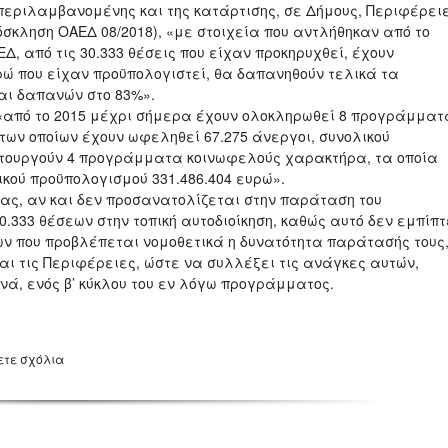
ριλαμβανομένης και της κατάρτισης, σε Δήμους, Περιφέρει
όσκληση ΟΑΕΔ 08/2018), «με στοιχεία που αντλήθηκαν από το
 από τις 30.333 θέσεις που είχαν προκηρυχθεί, έχουν
υρώ που είχαν προϋπολογιστεί, θα δαπανηθούν τελικά τα
και δαπανών στο 83%».
«από το 2015 μέχρι σήμερα έχουν ολοκληρωθεί 8 προγράμματ
ν οποίων έχουν ωφεληθεί 67.275 άνεργοι, συνολικού
ιτουργούν 4 προγράμματα κοινωφελούς χαρακτήρα, τα οποία
κού προϋπολογισμού 331.486.404 ευρώ».
ας, αν και δεν προσανατολίζεται στην παράταση του
33 θέσεων στην τοπική αυτοδιοίκηση, καθώς αυτό δεν εμπίπτ
ν που προβλέπεται νομοθετικά η δυνατότητα παράτασής τους
και τις Περιφέρειες, ώστε να συλλέξει τις ανάγκες αυτών,
νά, ενός β’ κύκλου του εν λόγω προγράμματος.
ετε σχόλια