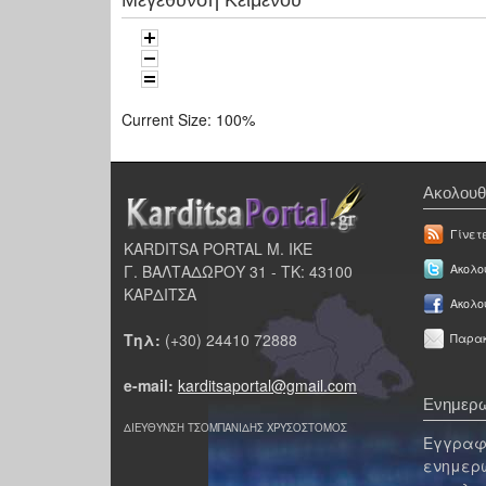
Current Size:
100%
Ακολουθ
Γίνετ
KARDITSA PORTAL Μ. ΙΚΕ
Γ. ΒΑΛΤΑΔΩΡΟΥ 31 - ΤΚ: 43100
Ακολου
ΚΑΡΔΙΤΣΑ
Ακολο
Τηλ:
(+30) 24410 72888
Παρακ
e-mail:
karditsaportal@gmail.com
Ενημερω
ΔΙΕΥΘΥΝΣΗ ΤΣΟΜΠΑΝΙΔΗΣ ΧΡΥΣΟΣΤΟΜΟΣ
Εγγραφε
ενημερω