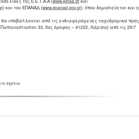
σελίδες της Ε.Ε.Τ.Α.Α (
www.eetaa.gr
και
gr
) και του ΕΠΑΝΑΔ (
www.epanad.gov.gr
), όπου δημοσιεύεται και η
κά θα υποβάλλονται από τις ενδιαφερόμενες ταχυδρομικά προς
Παπαναστασίου 33, 5ος όροφος – 41222, Λάρισα) από τις 25/7
ετε σχόλια