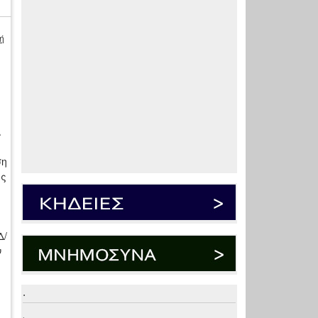
ή
Α
ση
ής
.
Δ/
ν
.
.