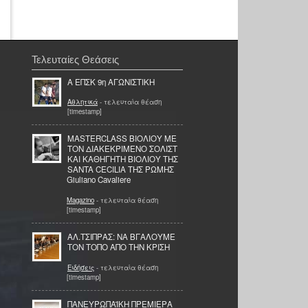
Τελευταίες Θεάσεις
Α ΕΠΣΚ 9η ΑΓΩΝΙΣΤΙΚΗ
Αθλητικά
- τελευταία θέαση
[timestamp]
MASTERCLASS ΒΙΟΛΙΟΥ ΜΕ
ΤΟΝ ΔΙΑΚΕΚΡΙΜΕΝΟ ΣΟΛΙΣΤ
ΚΑΙ ΚΑΘΗΓΗΤΗ ΒΙΟΛΙΟΥ ΤΗΣ
SANTA CECILIA ΤΗΣ ΡΩΜΗΣ
Giuliano Cavaliere
Magazino
- τελευταία θέαση
[timestamp]
ΑΛ.ΤΣΙΠΡΑΣ: ΝΑ ΒΓΑΛΟΥΜΕ
ΤΟΝ ΤΟΠΟ ΑΠΟ ΤΗΝ ΚΡΙΣΗ
Ειδήσεις
- τελευταία θέαση
[timestamp]
ΠΑΝΕΥΡΩΠΑΪΚΗ ΠΡΕΜΙΕΡΑ