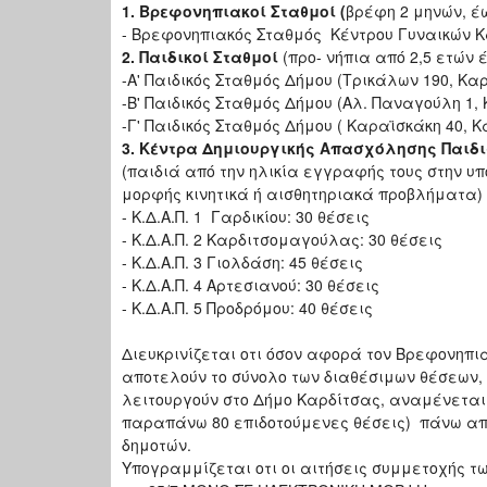
1. Βρεφονηπιακοί Σταθμοί (
βρέφη 2 μηνών,
- Βρεφονηπιακός Σταθμός Κέντρου Γυναικών Κα
2. Παιδικοί Σταθμοί
(προ- νήπια από 2,5 ετών
-Α' Παιδικός Σταθμός Δήμου (Τρικάλων 190, Κα
-Β' Παιδικός Σταθμός Δήμου (Αλ. Παναγούλη 1, 
-Γ' Παιδικός Σταθμός Δήμου ( Καραϊσκάκη 40, Κ
3. Κέντρα Δημιουργικής Απασχόλησης Παιδιών
(παιδιά από την ηλικία εγγραφής τους στην υ
μορφής κινητικά ή αισθητηριακά προβλήματα)
- Κ.Δ.Α.Π. 1 Γαρδικίου: 30 θέσεις
- Κ.Δ.Α.Π. 2 Καρδιτσομαγούλας: 30 θέσεις
- Κ.Δ.Α.Π. 3 Γιολδάση: 45 θέσεις
- Κ.Δ.Α.Π. 4 Αρτεσιανού: 30 θέσεις
- Κ.Δ.Α.Π. 5 Προδρόμου: 40 θέσεις
Διευκρινίζεται οτι όσον αφορά τον Βρεφονηπι
αποτελούν το σύνολο των διαθέσιμων θέσεων, 
λειτουργούν στο Δήμο Καρδίτσας, αναμένεται 
παραπάνω 80 επιδοτούμενες θέσεις) πάνω από
δημοτών.
Υπογραμμίζεται οτι οι αιτήσεις συμμετοχής τ