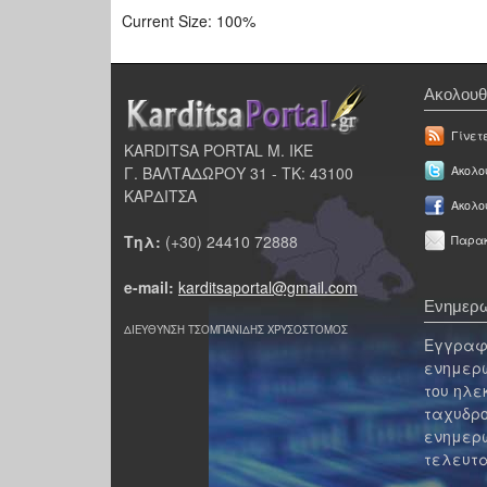
Current Size:
100%
Ακολουθ
Γίνετ
KARDITSA PORTAL Μ. ΙΚΕ
Γ. ΒΑΛΤΑΔΩΡΟΥ 31 - ΤΚ: 43100
Ακολου
ΚΑΡΔΙΤΣΑ
Ακολο
Τηλ:
(+30) 24410 72888
Παρακ
e-mail:
karditsaportal@gmail.com
Ενημερω
ΔΙΕΥΘΥΝΣΗ ΤΣΟΜΠΑΝΙΔΗΣ ΧΡΥΣΟΣΤΟΜΟΣ
Εγγραφε
ενημερω
του ηλε
ταχυδρο
ενημερω
τελευτα