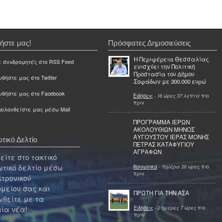
ήστε μας!
Πρόσφατες Δημοσιεύσεις
Η Περιφέρεια Θεσσαλίας
ε συνδρομητές στο RSS Feed
ενισχύει την Πολιτική
Προστασία του Δήμου
θήστε μας στο Twitter
Σοφάδων με 300.000 ευρώ
υθήστε μας στο Facebook
Ειδήσεις
-
16 ώρες 37 λεπτά
πιο
πριν
ολουθείστε μας μέσω Mail
ΠΡΟΓΡΑΜΜΑ ΙΕΡΩΝ
ΑΚΟΛΟΥΘΙΩΝ ΜΗΝΟΣ
ΑΥΓΟΥΣΤΟΥ ΙΕΡΑΣ ΜΟΝΗΣ
τικό Δελτίο
ΠΕΤΡΑΣ ΚΑΤΑΦΥΓΙΟΥ
ΑΓΡΑΦΩΝ
ίτε στο τακτικό
τικό δελτίο μέσω
Κοινωνικά
-
1ημέρα 20 ώρες
πιο
πριν
κτρονικού
μείου σας και
ΠΡΩΤΗ ΓΙΑ ΤΗΝ ΑΣΑ
θείτε με τα
Ειδήσεις
-
2 ημέρες 7 ώρες
πιο
ία νέα!
πριν