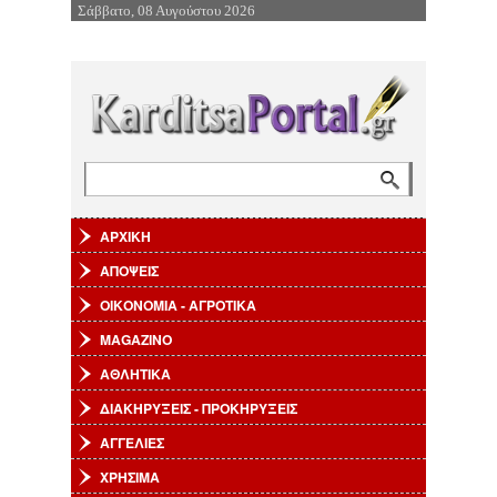
Σάββατο, 08 Αυγούστου 2026
Επιστροφή στην Πλοήγηση
Αναζήτηση
Φόρμα αναζήτησης
ΑΡΧΙΚΗ
ΑΠΟΨΕΙΣ
ΟΙΚΟΝΟΜΙΑ - ΑΓΡΟΤΙΚΑ
MAGAZINO
ΑΘΛΗΤΙΚΑ
ΔΙΑΚΗΡΥΞΕΙΣ - ΠΡΟΚΗΡΥΞΕΙΣ
ΑΓΓΕΛΙΕΣ
ΧΡΗΣΙΜΑ