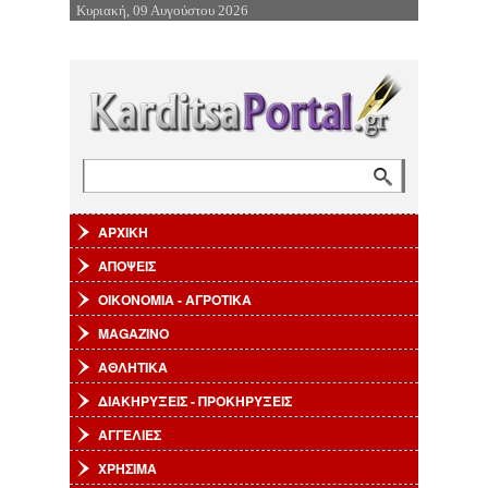
Κυριακή, 09 Αυγούστου 2026
Επιστροφή στην Πλοήγηση
Αναζήτηση
Φόρμα αναζήτησης
ΑΡΧΙΚΗ
ΑΠΟΨΕΙΣ
ΟΙΚΟΝΟΜΙΑ - ΑΓΡΟΤΙΚΑ
MAGAZINO
ΑΘΛΗΤΙΚΑ
ΔΙΑΚΗΡΥΞΕΙΣ - ΠΡΟΚΗΡΥΞΕΙΣ
ΑΓΓΕΛΙΕΣ
ΧΡΗΣΙΜΑ