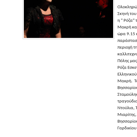
Ολοκληρών
Σκηνή του
η " Ρόζα"
Μακρή και
ώρα 9.15 
παράστα
περιοχή τ
καλλιτεχν
Πόλης μας
Ρόζα Εσκε
Ελληνικού
Μακρή. Τ
Βησσαρίου
Σταμούλη
τραγούδια
Ντούλια, 
Μιαρίτης,
Βησσαρίου
Γαρδικίου