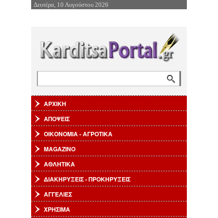
Δευτέρα, 10 Αυγούστου 2026
Επιστροφή στην Πλοήγηση
Αναζήτηση
Φόρμα αναζήτησης
ΑΡΧΙΚΗ
ΑΠΟΨΕΙΣ
ΟΙΚΟΝΟΜΙΑ - ΑΓΡΟΤΙΚΑ
MAGAZINO
ΑΘΛΗΤΙΚΑ
ΔΙΑΚΗΡΥΞΕΙΣ - ΠΡΟΚΗΡΥΞΕΙΣ
ΑΓΓΕΛΙΕΣ
ΧΡΗΣΙΜΑ