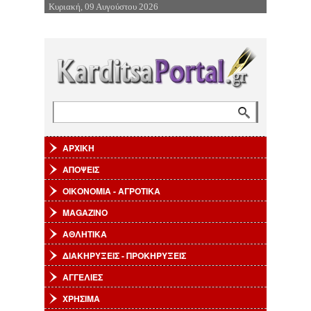
Κυριακή, 09 Αυγούστου 2026
Επιστροφή στην Πλοήγηση
Αναζήτηση
Φόρμα αναζήτησης
ΑΡΧΙΚΗ
ΑΠΟΨΕΙΣ
ΟΙΚΟΝΟΜΙΑ - ΑΓΡΟΤΙΚΑ
MAGAZINO
ΑΘΛΗΤΙΚΑ
ΔΙΑΚΗΡΥΞΕΙΣ - ΠΡΟΚΗΡΥΞΕΙΣ
ΑΓΓΕΛΙΕΣ
ΧΡΗΣΙΜΑ