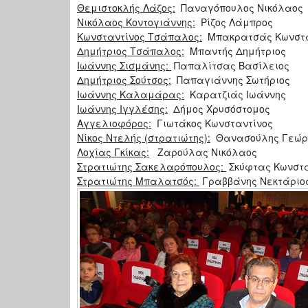
Θεμιστοκλής Λάζος:
Παναγόπουλος Νικόλαος
Νικόλαος Κοντογιάννης:
Ρίζος Λάμπρος
Κωνσταντίνος Τσάπαλος:
Μπακρατσάς Κωνστα
Δημήτριος Τσάπαλος:
Μπαντής Δημήτριος
Ιωάννης Σισμάνης:
Παπαλίτσας Βασίλειος
Δημήτριος Σούτσος:
Παπαγιάννης Σωτήριος
Ιωάννης Καλαμάρας:
Καρατζιάς Ιωάννης
Ιωάννης Ιγγλέσης:
Δήμος Χρυσόστομος
Αγγελιοφόρος:
Γιωτάκος Κωνσταντίνος
Νίκος Ντελής (στρατιώτης):
Θανασούλης Γεώρ
Λοχίας Γκίκας:
Ζαρούλας Νικόλαος
Στρατιώτης Σακελαρόπουλος:
Σκύφτας Κωνστα
Στρατιώτης Μπαλατσός:
Γραββάνης Νεκτάριο