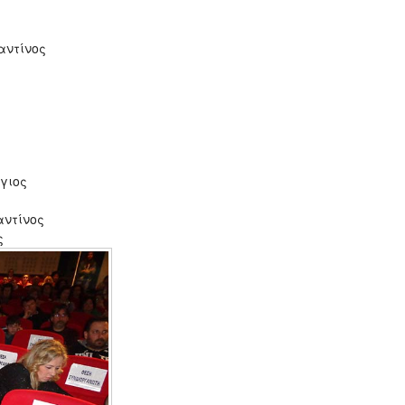
ντίνος
γιος
ντίνος
ς