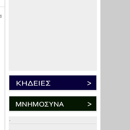
ή
.
.