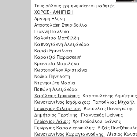
Τους ρόλους ερμηνευσαν οι μαθητές
ΧΟΡΟΣ - ΑΦΗΓΗΣΗ
Αργύρη Ελένη
Αποστολάκη Σπυριδούλα
Γιαννή Παυλίνα
Καλούτσα Ματθίλδη
Καπνογιάννη Αλεξάνδρα
Καράι Ερινόλντα
Καρατζιά Παρασκευή
Κρανίτσα Μαριλένα
Κωστοπούλου Χριστιάνα
Νούκα Πηνελόπη
Ντενησιώτη Μαρία
Ποπώλη Αλεξάνδρα
Χαρίλαος Τρικούπης:
Καραουλάνης Δημήτριο
Κωνσταντίνος Ισχόμαχος:
Παπούλιας Μιχαήλ
Γεώργιος Φιλάρετος:
Κωτούλας Παναγιώτης
Δημήτριος Τερτίπης:
Γιαννακός Ιωάννης
Γεώργιος Λάιος:
Χριστοδούλου Ιωάννης
Γεώργιος Καραγιαννούλης:
Ριζάς Πιντζόπουλο
Κωνσταντίνος Καραγιαννούλης:
Λίτσιος Κωνστ