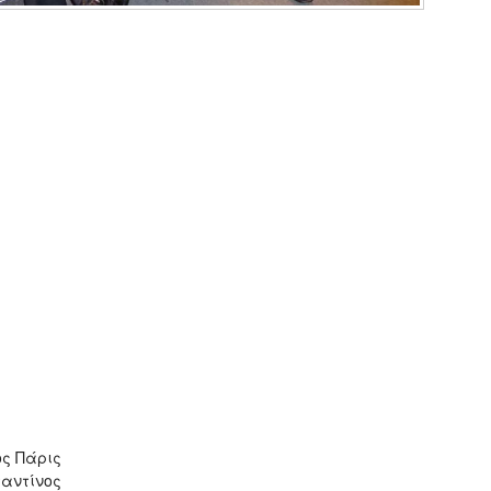
ς
ς Πάρις
αντίνος