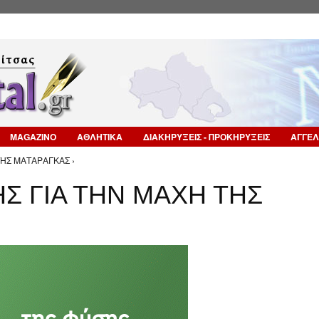
Επιστροφή στην Πλοήγηση
MAGAZINO
ΑΘΛΗΤΙΚΑ
ΔΙΑΚΗΡΥΞΕΙΣ - ΠΡΟΚΗΡΥΞΕΙΣ
ΑΓΓΕΛ
ΗΣ ΜΑΤΑΡΑΓΚΑΣ ›
 ΓΙΑ ΤΗΝ ΜΑΧΗ ΤΗΣ