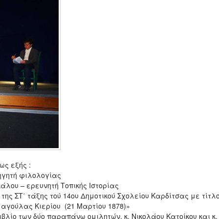
ως εξής :
ηγητή φιλολογίας
άλου – ερευνητή Τοπικής Ιστορίας
ης ΣΤ΄ τάξης τού 14ου Δημοτικού Σχολείου Καρδίτσας με τίτλο
αγούλας Κιερίου (21 Μαρτίου 1878)»
βλίο των δύο παραπάνω ομιλητών, κ. Νικολάου Κατοίκου και κ.