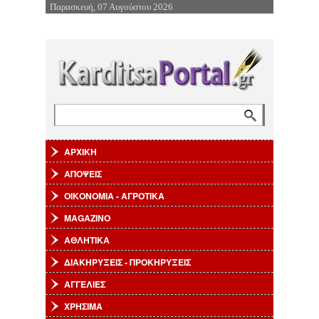
Παρασκευή, 07 Αυγούστου 2026
Επιστροφή στην Πλοήγηση
Αναζήτηση
Φόρμα αναζήτησης
ΑΡΧΙΚΗ
ΑΠΟΨΕΙΣ
ΟΙΚΟΝΟΜΙΑ - ΑΓΡΟΤΙΚΑ
MAGAZINO
ΑΘΛΗΤΙΚΑ
ΔΙΑΚΗΡΥΞΕΙΣ - ΠΡΟΚΗΡΥΞΕΙΣ
ΑΓΓΕΛΙΕΣ
ΧΡΗΣΙΜΑ