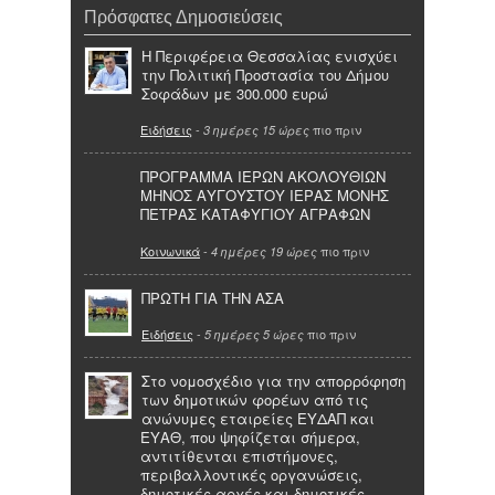
Πρόσφατες Δημοσιεύσεις
Η Περιφέρεια Θεσσαλίας ενισχύει
την Πολιτική Προστασία του Δήμου
Σοφάδων με 300.000 ευρώ
Ειδήσεις
-
πιο πριν
3 ημέρες 15 ώρες
ΠΡΟΓΡΑΜΜΑ ΙΕΡΩΝ ΑΚΟΛΟΥΘΙΩΝ
ΜΗΝΟΣ ΑΥΓΟΥΣΤΟΥ ΙΕΡΑΣ ΜΟΝΗΣ
ΠΕΤΡΑΣ ΚΑΤΑΦΥΓΙΟΥ ΑΓΡΑΦΩΝ
Κοινωνικά
-
πιο πριν
4 ημέρες 19 ώρες
ΠΡΩΤΗ ΓΙΑ ΤΗΝ ΑΣΑ
Ειδήσεις
-
πιο πριν
5 ημέρες 5 ώρες
Στο νομοσχέδιο για την απορρόφηση
των δημοτικών φορέων από τις
ανώνυμες εταιρείες ΕΥΔΑΠ και
ΕΥΑΘ, που ψηφίζεται σήμερα,
αντιτίθενται επιστήμονες,
περιβαλλοντικές οργανώσεις,
δημοτικές αρχές και δημοτικές