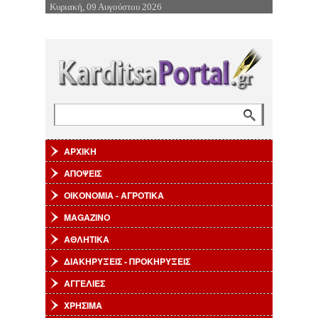
Κυριακή, 09 Αυγούστου 2026
Επιστροφή στην Πλοήγηση
Αναζήτηση
Φόρμα αναζήτησης
ΑΡΧΙΚΗ
ΑΠΟΨΕΙΣ
ΟΙΚΟΝΟΜΙΑ - ΑΓΡΟΤΙΚΑ
MAGAZINO
ΑΘΛΗΤΙΚΑ
ΔΙΑΚΗΡΥΞΕΙΣ - ΠΡΟΚΗΡΥΞΕΙΣ
ΑΓΓΕΛΙΕΣ
ΧΡΗΣΙΜΑ