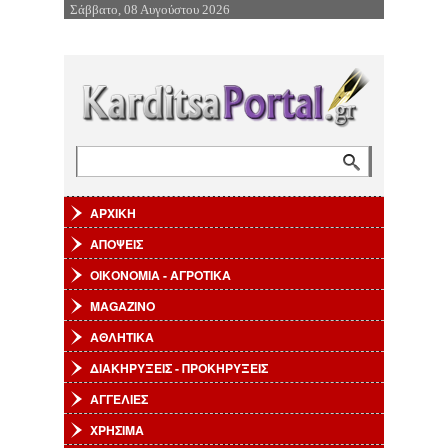
Σάββατο, 08 Αυγούστου 2026
Επιστροφή στην Πλοήγηση
Αναζήτηση
Φόρμα αναζήτησης
ΑΡΧΙΚΗ
ΑΠΟΨΕΙΣ
ΟΙΚΟΝΟΜΙΑ - ΑΓΡΟΤΙΚΑ
MAGAZINO
ΑΘΛΗΤΙΚΑ
ΔΙΑΚΗΡΥΞΕΙΣ - ΠΡΟΚΗΡΥΞΕΙΣ
ΑΓΓΕΛΙΕΣ
ΧΡΗΣΙΜΑ