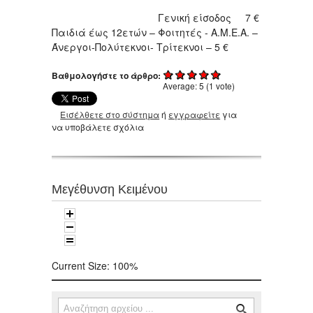
Γενική είσοδος 7 €
Παιδιά έως 12ετών – Φοιτητές - Α.Μ.Ε.Α. –
Άνεργοι-Πολύτεκνοι- Τρίτεκνοι – 5 €
Βαθμολογήστε το άρθρο:
Average:
5
(
1
vote)
Εισέλθετε στο σύστημα
ή
εγγραφείτε
για
να υποβάλετε σχόλια
Μεγέθυνση Κειμένου
Current Size:
100%
Αναζήτηση
Φόρμα αναζήτησης