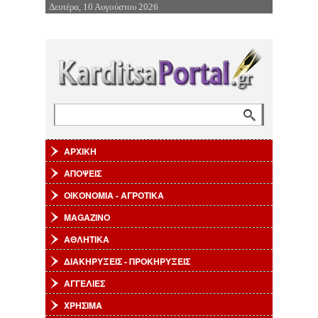
Δευτέρα, 10 Αυγούστου 2026
Επιστροφή στην Πλοήγηση
Αναζήτηση
Φόρμα αναζήτησης
ΑΡΧΙΚΗ
ΑΠΟΨΕΙΣ
ΟΙΚΟΝΟΜΙΑ - ΑΓΡΟΤΙΚΑ
MAGAZINO
ΑΘΛΗΤΙΚΑ
ΔΙΑΚΗΡΥΞΕΙΣ - ΠΡΟΚΗΡΥΞΕΙΣ
ΑΓΓΕΛΙΕΣ
ΧΡΗΣΙΜΑ