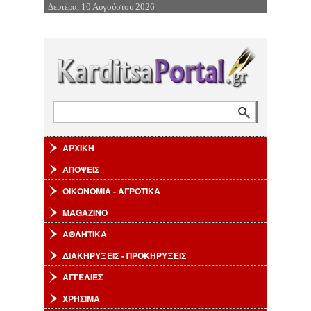
Δευτέρα, 10 Αυγούστου 2026
Επιστροφή στην Πλοήγηση
Αναζήτηση
Φόρμα αναζήτησης
ΑΡΧΙΚΗ
ΑΠΟΨΕΙΣ
ΟΙΚΟΝΟΜΙΑ - ΑΓΡΟΤΙΚΑ
MAGAZINO
ΑΘΛΗΤΙΚΑ
ΔΙΑΚΗΡΥΞΕΙΣ - ΠΡΟΚΗΡΥΞΕΙΣ
ΑΓΓΕΛΙΕΣ
ΧΡΗΣΙΜΑ