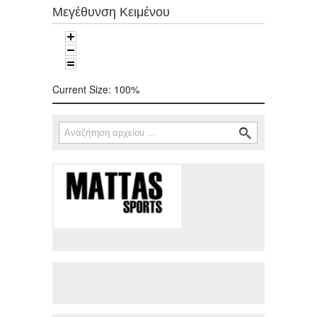
Μεγέθυνση Κειμένου
Current Size:
100%
Αναζήτηση
Φόρμα αναζήτησης