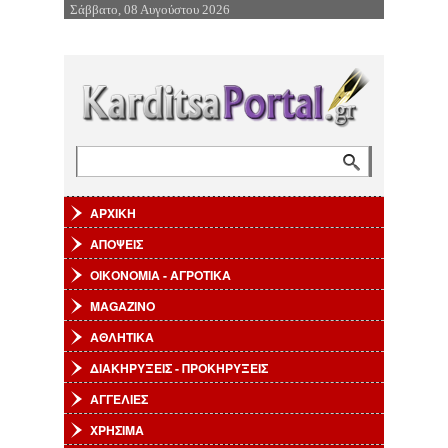
Σάββατο, 08 Αυγούστου 2026
Επιστροφή στην Πλοήγηση
Αναζήτηση
Φόρμα αναζήτησης
ΑΡΧΙΚΗ
ΑΠΟΨΕΙΣ
ΟΙΚΟΝΟΜΙΑ - ΑΓΡΟΤΙΚΑ
MAGAZINO
ΑΘΛΗΤΙΚΑ
ΔΙΑΚΗΡΥΞΕΙΣ - ΠΡΟΚΗΡΥΞΕΙΣ
ΑΓΓΕΛΙΕΣ
ΧΡΗΣΙΜΑ