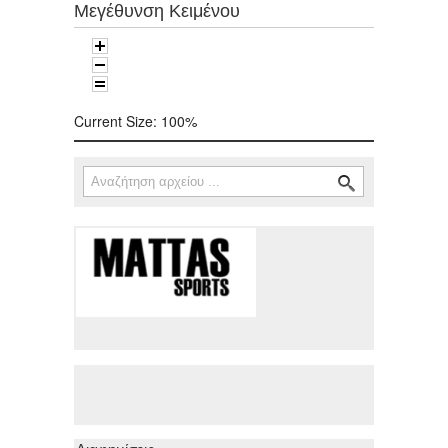
Μεγέθυνση Κειμένου
Current Size:
100%
Αναζήτηση
Φόρμα αναζήτησης