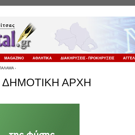
Επιστροφή στην Πλοήγηση
MAGAZINO
ΑΘΛΗΤΙΚΑ
ΔΙΑΚΗΡΥΞΕΙΣ - ΠΡΟΚΗΡΥΞΕΙΣ
ΑΓΓΕΛ
ΠΑΛΑΜΑ ›
Η ΔΗΜΟΤΙΚΗ ΑΡΧΗ