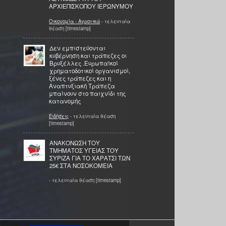
ΑΡΧΙΕΠΙΣΚΟΠΟΥ ΙΕΡΩΝΥΜΟΥ
Οικονομία - Αγροτικά
- τελευταία
θέαση [timestamp]
Δεν εμπιστεύονται
κυβέρνηση και τράπεζες οι
Βρυξέλλες .Ευρωπαϊκοί
χρηματοδοτικοί οργανισμοί,
ξένες τράπεζες και η
Αναπτυξιακή Τράπεζα
μπαίνουν στο παιχνίδι της
κατανομής
Ειδήσεις
- τελευταία θέαση
[timestamp]
ΑΝΑΚΟΝΩΣΗ ΤΟΥ
ΤΜΗΜΑΤΟΣ ΥΓΕΙΑΣ ΤΟΥ
ΣΥΡΙΖΑ ΓΙΑ ΤΟ ΧΑΡΑΤΣΙ ΤΩΝ
25€ ΣΤΑ ΝΟΣΟΚΟΜΕΙΑ
- τελευταία θέαση [timestamp]