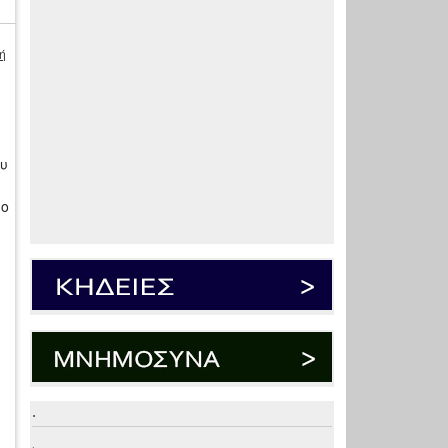
ή
ου
 ο
.
.