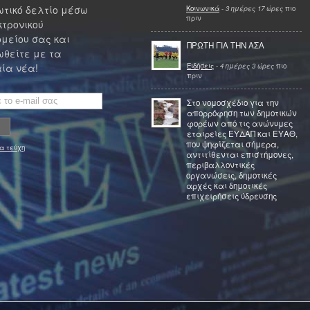
τικό δελτίο μέσω
Κοινωνικά
-
3 ημέρες 17 ώρες
πιο
πριν
κτρονικού
μείου σας και
ΠΡΩΤΗ ΓΙΑ ΤΗΝ ΑΣΑ
θείτε με τα
Ειδήσεις
-
4 ημέρες 3 ώρες
πιο
ία νέα!
πριν
Στο νομοσχέδιο για την
απορρόφηση των δημοτικών
φορέων από τις ανώνυμες
εταιρείες ΕΥΔΑΠ και ΕΥΑΘ,
που ψηφίζεται σήμερα,
α τεύχη
αντιτίθενται επιστήμονες,
περιβαλλοντικές
οργανώσεις, δημοτικές
αρχές και δημοτικές
επιχειρήσεις ύδρευσης