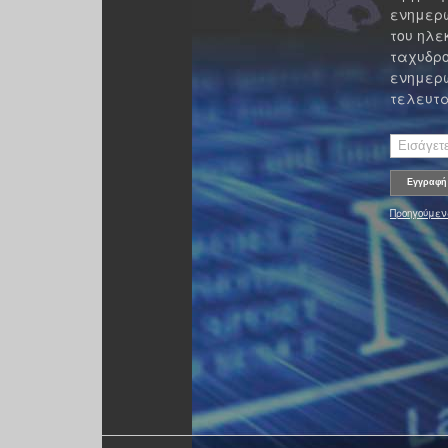
ενημερω
του ηλε
ταχυδρο
ενημερω
τελευτα
Προηγούμεν