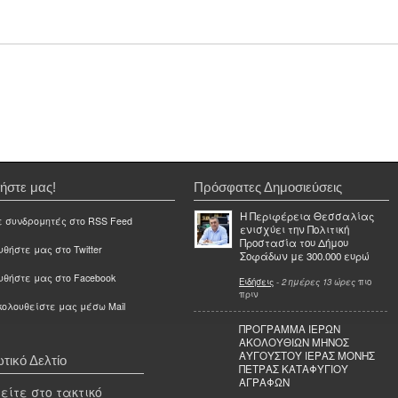
ήστε μας!
Πρόσφατες Δημοσιεύσεις
Η Περιφέρεια Θεσσαλίας
ε συνδρομητές στο RSS Feed
ενισχύει την Πολιτική
Προστασία του Δήμου
θήστε μας στο Twitter
Σοφάδων με 300.000 ευρώ
υθήστε μας στο Facebook
Ειδήσεις
-
2 ημέρες 13 ώρες
πιο
πριν
ολουθείστε μας μέσω Mail
ΠΡΟΓΡΑΜΜΑ ΙΕΡΩΝ
ΑΚΟΛΟΥΘΙΩΝ ΜΗΝΟΣ
ΑΥΓΟΥΣΤΟΥ ΙΕΡΑΣ ΜΟΝΗΣ
τικό Δελτίο
ΠΕΤΡΑΣ ΚΑΤΑΦΥΓΙΟΥ
ΑΓΡΑΦΩΝ
ίτε στο τακτικό