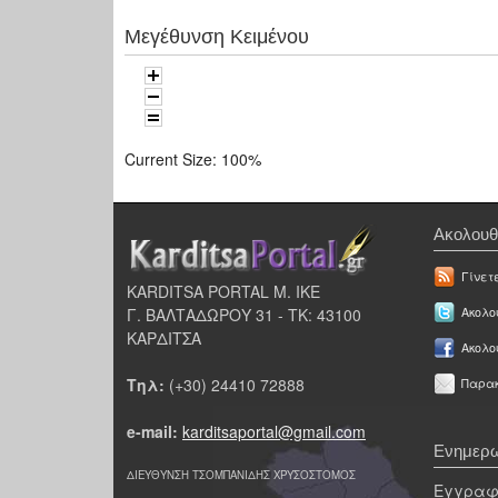
Μεγέθυνση Κειμένου
Current Size:
100%
Ακολουθ
Γίνετ
KARDITSA PORTAL Μ. ΙΚΕ
Γ. ΒΑΛΤΑΔΩΡΟΥ 31 - ΤΚ: 43100
Ακολου
ΚΑΡΔΙΤΣΑ
Ακολο
Τηλ:
(+30) 24410 72888
Παρακ
e-mail:
karditsaportal@gmail.com
Ενημερω
ΔΙΕΥΘΥΝΣΗ ΤΣΟΜΠΑΝΙΔΗΣ ΧΡΥΣΟΣΤΟΜΟΣ
Εγγραφε