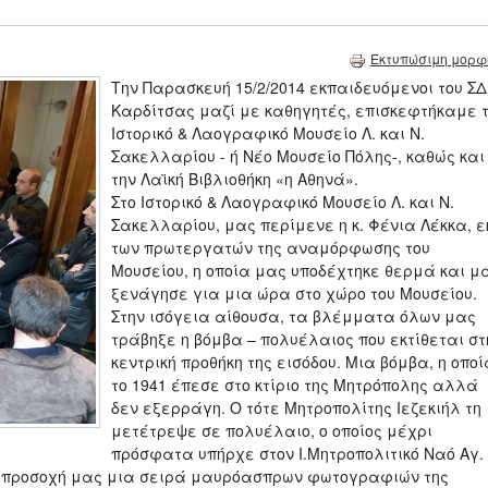
Εκτυπώσιμη μορφ
Την Παρασκευή 15/2/2014 εκπαιδευόμενοι του Σ
Καρδίτσας μαζί με καθηγητές, επισκεφτήκαμε 
Ιστορικό & Λαογραφικό Μουσείο Λ. και Ν.
Σακελλαρίου - ή Νέο Μουσείο Πόλης-, καθώς και
την Λαϊκή Βιβλιοθήκη «η Αθηνά».
Στο Ιστορικό & Λαογραφικό Μουσείο Λ. και Ν.
Σακελλαρίου, μας περίμενε η κ. Φένια Λέκκα, ε
των πρωτεργατών της αναμόρφωσης του
Μουσείου, η οποία μας υποδέχτηκε θερμά και μ
ξενάγησε για μια ώρα στο χώρο του Μουσείου.
Στην ισόγεια αίθουσα, τα βλέμματα όλων μας
τράβηξε η βόμβα – πολυέλαιος που εκτίθεται στ
κεντρική προθήκη της εισόδου. Μια βόμβα, η οποί
το 1941 έπεσε στο κτίριο της Μητρόπολης αλλά
δεν εξερράγη. Ο τότε Μητροπολίτης Ιεζεκιήλ τη
μετέτρεψε σε πολυέλαιο, ο οποίος μέχρι
πρόσφατα υπήρχε στον Ι.Μητροπολιτικό Ναό Αγ.
ην προσοχή μας μια σειρά μαυρόασπρων φωτογραφιών της