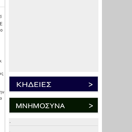
ή
ΔΕ
το
κ
ας
ην
α
.
.