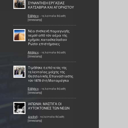
ΣΥΝΑΝΤΗΣΗ ΕΡΓΑΣΙΑΣ
ΚΑΤΣΑΒΡΙΑ ΚΑΙ ΑΓΟΡΑΣΤΟΥ
Ειδήσεις
- τελευταία θέαση
[timestamp]
Νέα συσκευή παραγωγής
νερού από τον αέρα της
ερήμου, κατασκεύασαν
Ρώσοι επιστήμονες
Απόψεις
- τελευταία θέαση
[timestamp]
Τιμήθηκε η επέτειος της
τελευταίας μάχης της
Θεσσαλικής Επανάστασης
του 1878 στη Ματαράγκα
Ειδήσεις
- τελευταία θέαση
[timestamp]
ΙΑΠΩΝΙΑ: ΜΑΣΤΙΓΑ ΟΙ
ΑΥΤΟΚΤΟΝΙΕΣ ΤΩΝ ΝΕΩΝ
Διεθνή
- τελευταία θέαση
[timestamp]