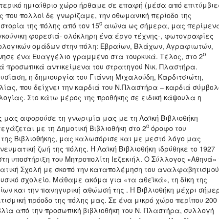
ωτερικό ημιαίθριο χώρο ήρθαμε σε επαφή (μέσα από επιτύμβιε
ς που πολλοί δε γνωρίζαμε, την οθωμανική περίοδο της
ο
στορία της πόλης από τον 15
αιώνα ως σήμερα, μας περίμεν
ραγκούνικη φορεσιά- ολόκληρη ένα έργο τέχνης-, φωτογραφίες
ολογικών ομάδων στην πόλη: Εβραίων, Βλάχων, Αγραφιωτών,
ο
νησε ένα Ευαγγέλιο γραμμένο στα τουρκικά. Τέλος, στο 2
ά προσωπικά αντικείμενα του στρατηγού Νικ. Πλαστήρα.
σίαση, η δημιουργία του Γιάννη Μιχαλούδη, Καρδιτσιώτη,
ίας, που δείχνει την καρδιά του Ν.Πλαστήρα – καρδιά σύμβολ
ογίας. Στο κάτω μέρος της προθήκης σε ειδική κάψουλα η
ς μας αφορούσε τη γνωριμία μας με τη Λαϊκή Βιβλιοθήκη
ο
τεγάζεται με τη Δημοτική Βιβλιοθήκη στο 2
όροφο του
 της Βιβλιοθήκης, μας καλωσόρισε και με μεστό λόγο μας
ευματική ζωή της πόλης. Η Λαϊκή Βιβλιοθήκη ιδρύθηκε το 1927
τη υποστήριξη του Μητροπολίτη Ιεζεκιήλ. Ο Σύλλογος «Αθηνά» 
ατική Σχολή με σκοπό την καταπολέμηση του αναλφαβητισμού
υσικό σχολείο. Μάθαμε ακόμα για «τα αθεϊκά», τη δίκη της
ων και την πανηγυρική αθώωσή της . Η Βιβλιοθήκη μέχρι σήμε
τισμική πρόοδο της πόλης μας. Σε ένα μικρό χώρο περίπου 200
λία από την προσωπική βιβλιοθήκη του Ν. Πλαστήρα, συλλογή