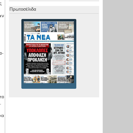
ς
Πρωτοσέλιδα
αν
ο-
το
.
ρα