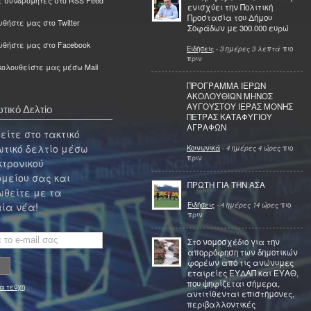
ε συνδρομητές στο RSS Feed
ενισχύει την Πολιτική
Προστασία του Δήμου
θήστε μας στο Twitter
Σοφάδων με 300.000 ευρώ
υθήστε μας στο Facebook
Ειδήσεις
-
3 ημέρες 3 λεπτά
πιο
πριν
ολουθείστε μας μέσω Mail
ΠΡΟΓΡΑΜΜΑ ΙΕΡΩΝ
ΑΚΟΛΟΥΘΙΩΝ ΜΗΝΟΣ
ΑΥΓΟΥΣΤΟΥ ΙΕΡΑΣ ΜΟΝΗΣ
τικό Δελτίο
ΠΕΤΡΑΣ ΚΑΤΑΦΥΓΙΟΥ
ΑΓΡΑΦΩΝ
ίτε στο τακτικό
τικό δελτίο μέσω
Κοινωνικά
-
4 ημέρες 4 ώρες
πιο
πριν
κτρονικού
μείου σας και
ΠΡΩΤΗ ΓΙΑ ΤΗΝ ΑΣΑ
θείτε με τα
Ειδήσεις
-
4 ημέρες 14 ώρες
πιο
ία νέα!
πριν
Στο νομοσχέδιο για την
απορρόφηση των δημοτικών
φορέων από τις ανώνυμες
εταιρείες ΕΥΔΑΠ και ΕΥΑΘ,
που ψηφίζεται σήμερα,
α τεύχη
αντιτίθενται επιστήμονες,
περιβαλλοντικές