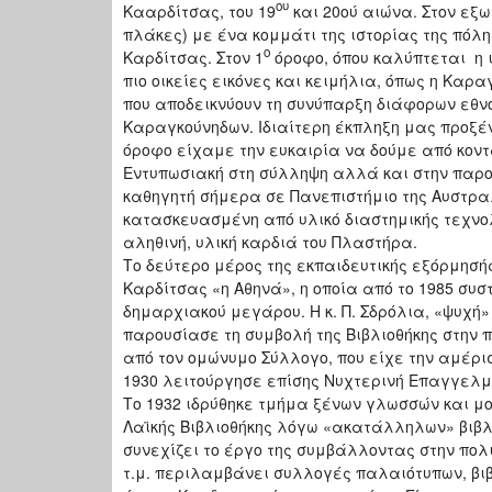
ου
Κααρδίτσας, του 19
και 20ού αιώνα. Στον εξ
πλάκες) με ένα κομμάτι της ιστορίας της πόλη
ο
Καρδίτσας. Στον 1
όροφο, όπου καλύπτεται η ι
πιο οικείες εικόνες και κειμήλια, όπως η Κα
που αποδεικνύουν τη συνύπαρξη διάφορων εθν
Καραγκούνηδων. Ιδιαίτερη έκπληξη μας προξέ
όροφο είχαμε την ευκαιρία να δούμε από κοντ
Εντυπωσιακή στη σύλληψη αλλά και στην παρου
καθηγητή σήμερα σε Πανεπιστήμιο της Αυστραλ
κατασκευασμένη από υλικό διαστημικής τεχνολ
αληθινή, υλική καρδιά του Πλαστήρα.
Το δεύτερο μέρος της εκπαιδευτικής εξόρμησή
Καρδίτσας «η Αθηνά», η οποία από το 1985 συσ
δημαρχιακού μεγάρου. Η κ. Π. Σδρόλια, «ψυχή»
παρουσίασε τη συμβολή της Βιβλιοθήκης στην πν
από τον ομώνυμο Σύλλογο, που είχε την αμέρισ
1930 λειτούργησε επίσης Νυχτερινή Επαγγελμ
Το 1932 ιδρύθηκε τμήμα ξένων γλωσσών και μο
Λαϊκής Βιβλιοθήκης λόγω «ακατάλληλων» βιβλί
συνεχίζει το έργο της συμβάλλοντας στην πολι
τ.μ. περιλαμβάνει συλλογές παλαιότυπων, βιβ