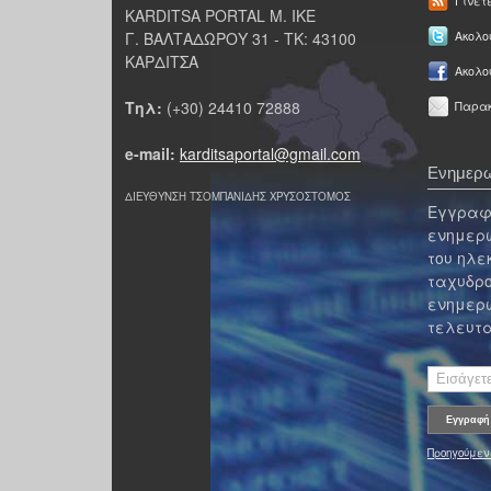
Γίνετ
KARDITSA PORTAL Μ. ΙΚΕ
Γ. ΒΑΛΤΑΔΩΡΟΥ 31 - ΤΚ: 43100
Ακολου
ΚΑΡΔΙΤΣΑ
Ακολο
Τηλ:
(+30) 24410 72888
Παρακ
e-mail:
karditsaportal@gmail.com
Ενημερω
ΔΙΕΥΘΥΝΣΗ ΤΣΟΜΠΑΝΙΔΗΣ ΧΡΥΣΟΣΤΟΜΟΣ
Εγγραφε
ενημερω
του ηλε
ταχυδρο
ενημερω
τελευτα
Προηγούμεν