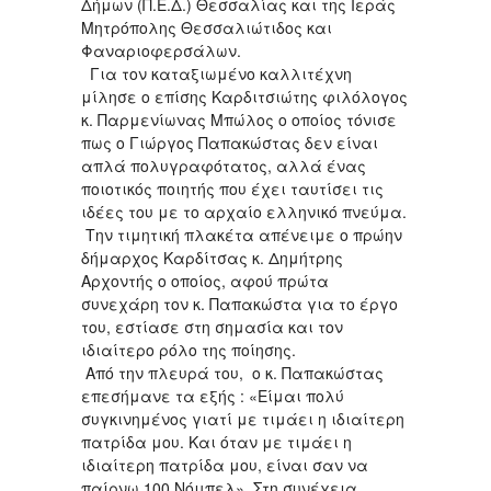
Δήμων (Π.Ε.Δ.) Θεσσαλίας και της Ιεράς
Μητρόπολης Θεσσαλιώτιδος και
Φαναριοφερσάλων.
Για τον καταξιωμένο καλλιτέχνη
μίλησε ο επίσης Καρδιτσιώτης φιλόλογος
κ. Παρμενίωνας Μπώλος ο οποίος τόνισε
πως ο Γιώργος Παπακώστας δεν είναι
απλά πολυγραφότατος, αλλά ένας
ποιοτικός ποιητής που έχει ταυτίσει τις
ιδέες του με το αρχαίο ελληνικό πνεύμα.
Την τιμητική πλακέτα απένειμε ο πρώην
δήμαρχος Καρδίτσας κ. Δημήτρης
Αρχοντής ο οποίος, αφού πρώτα
συνεχάρη τον κ. Παπακώστα για το έργο
του, εστίασε στη σημασία και τον
ιδιαίτερο ρόλο της ποίησης.
Από την πλευρά του, ο κ. Παπακώστας
επεσήμανε τα εξής : «Είμαι πολύ
συγκινημένος γιατί με τιμάει η ιδιαίτερη
πατρίδα μου. Και όταν με τιμάει η
ιδιαίτερη πατρίδα μου, είναι σαν να
παίρνω 100 Νόμπελ». Στη συνέχεια,