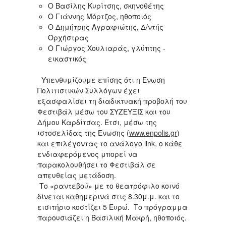
Ο Βασίλης Κυρίτσης, σκηνοθέτης
Ο Γιάννης Μόρτζος, ηθοποιός
Ο Δημήτρης Αγραφιώτης, Δ/ντής
Ορχήστρας
Ο Γιώργος Χουλιαράς, γλύπτης -
εικαστικός
Υπενθυμίζουμε επίσης ότι η Ένωση
Πολιτιστικών Συλλόγων έχει
εξασφαλίσει τη διαδικτυακή προβολή του
Φεστιβάλ μέσω του ΣΥΖΕΥΞΙΣ και του
Δήμου Καρδίτσας. Έτσι, μέσω της
ιστοσελίδας της Ένωσης (
www.enpolis.gr
)
και επιλέγοντας το ανάλογο link, ο κάθε
ενδιαφερόμενος μπορεί να
παρακολουθήσει το Φεστιβάλ σε
απευθείας μετάδοση.
Το «ραντεβού» με το θεατρόφιλο κοινό
δίνεται καθημερινά στις 8.30μ.μ. και το
εισιτήριο κοστίζει 5 Ευρώ. Το πρόγραμμα
παρουσιάζει η Βασιλική Μακρή, ηθοποιός.