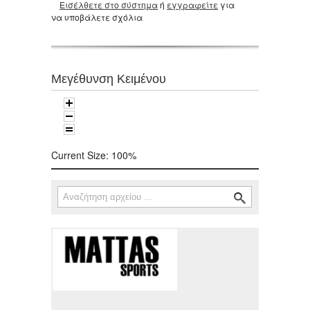
Εισέλθετε στο σύστημα
ή
εγγραφείτε
για
να υποβάλετε σχόλια
Μεγέθυνση Κειμένου
Current Size:
100%
Αναζήτηση
Φόρμα αναζήτησης