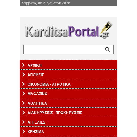
Σάββατο, 08 Αυγούστου 2026
Επιστροφή στην Πλοήγηση
Αναζήτηση
Φόρμα αναζήτησης
ΑΡΧΙΚΗ
ΑΠΟΨΕΙΣ
ΟΙΚΟΝΟΜΙΑ - ΑΓΡΟΤΙΚΑ
MAGAZINO
ΑΘΛΗΤΙΚΑ
ΔΙΑΚΗΡΥΞΕΙΣ - ΠΡΟΚΗΡΥΞΕΙΣ
ΑΓΓΕΛΙΕΣ
ΧΡΗΣΙΜΑ