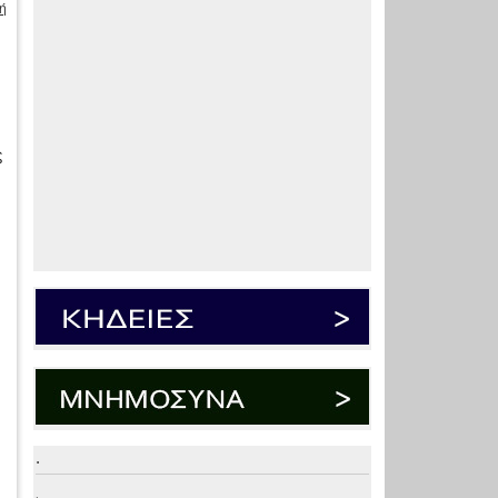
ή
ς
.
.