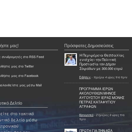
ήστε μας!
Πρόσφατες Δημοσιεύσεις
Η Περιφέρεια Θεσσαλίας
ε συνδρομητές στο RSS Feed
ενισχύει την Πολιτική
Προστασία του Δήμου
θήστε μας στο Twitter
Σοφάδων με 300.000 ευρώ
υθήστε μας στο Facebook
Ειδήσεις
-
1ημέρα 4 ώρες
πιο πριν
ολουθείστε μας μέσω Mail
ΠΡΟΓΡΑΜΜΑ ΙΕΡΩΝ
ΑΚΟΛΟΥΘΙΩΝ ΜΗΝΟΣ
ΑΥΓΟΥΣΤΟΥ ΙΕΡΑΣ ΜΟΝΗΣ
ΠΕΤΡΑΣ ΚΑΤΑΦΥΓΙΟΥ
τικό Δελτίο
ΑΓΡΑΦΩΝ
ίτε στο τακτικό
Κοινωνικά
-
2 ημέρες 9 ώρες
πιο
τικό δελτίο μέσω
πριν
κτρονικού
ΠΡΩΤΗ ΓΙΑ ΤΗΝ ΑΣΑ