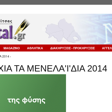
Επιστροφή στην Πλοήγηση
MAGAZINO
ΑΘΛΗΤΙΚΑ
ΔΙΑΚΗΡΥΞΕΙΣ - ΠΡΟΚΗΡΥΞΕΙΣ
ΑΓΓΕΛ
 2014 ›
Α ΤΑ ΜΕΝΕΛΑ'Ι'ΔΙΑ 2014