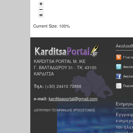
Current Size:
100%
Ακολουθ
Γίνετ
KARDITSA PORTAL Μ. ΙΚΕ
Γ. ΒΑΛΤΑΔΩΡΟΥ 31 - ΤΚ: 43100
Ακολου
ΚΑΡΔΙΤΣΑ
Ακολο
Τηλ:
(+30) 24410 72888
Παρακ
e-mail:
karditsaportal@gmail.com
Ενημερω
ΔΙΕΥΘΥΝΣΗ ΤΣΟΜΠΑΝΙΔΗΣ ΧΡΥΣΟΣΤΟΜΟΣ
Εγγραφε
ενημερω
του ηλε