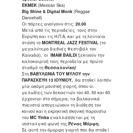
EKMEK
(Mexican Ska)
Big Shine & Digital Monk
(Reggae
Dancehall)
Οι πόρτες ανοίγουν στις:
20.00
Mετά από τις περιοδείες τους στην
Ευρώπη και τις Η.Π.Α, και με τελευταία
στάση το
MONTREAL
JAZZ
FESTIVAL
(το
μεγαλύτερο διεθνές Φεστιβάλ του
Καναδά), οι
ΙΜΑΜ
BAILDI
ξεκινούν την
καλοκαιρινή τους περιοδεία με πρώτο
σταθμό τη
Θεσσαλονίκη!
Στη
ΒΑΒΥΛΩΝΙΑ ΤΟΥ ΜΥΛΟΥ την
ΠΑΡΑΣΚΕΥΗ 13 ΙΟΥΝΙΟΥ,
θα στηθεί λοιπόν
μία ακόμη μουσική γιορτή, όπου οι
μελωδίες των δεκαετιών του 40, 50 και 60
έρχονται στο σήμερα, τα βαλκανικά
πνευστά απογειώνουν τη διάθεση του
κοινού και η εκρηκτική σκηνική παρουσία
του
MC
Yinka
εναλλάσσεται με τη
νοσταλγική φωνή της
Ρένας Μόρφη.
Σε αυτή την όμορφη γιορτή που θα στηθεί