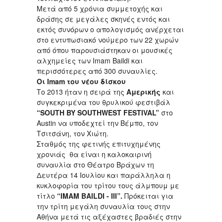
Μετά από 5 χρόνια συμμετοχής και
δράσης σε μεγάλες σκηνές εντός και
εκτός συνόρων ο απολογισμός ανέρχεται
στο εντυπωσιακό νούμερο των 22 χωρών
από όπου παρουσιάστηκαν οι μουσικές
αλχημείες των Imam Baildi και
περισσότερες από 300 συναυλίες.
Οι
Imam
του νέου δίσκου
Το 2013 ήταν η σειρά της
Αμερικής
και
συγκεκριμένα του θρυλικού φεστιβάλ
“
SOUTH
BY
SOUTHWEST
FESTIVAL
”
στο
Austin να υποδεχτεί την Βέμπο, τον
Τσιτσάνη, τον Χιώτη.
Σταθμός της φετινής επιτυχημένης
χρονιάς θα είναι η καλοκαιρινή
συναυλία στο Θέατρο Βράχων τη
Δευτέρα 14 Ιουλίου και παράλληλα η
κυκλοφορία του τρίτου τους άλμπουμ με
τίτλο
“
IMAM
BAILDI
-
III
”.
Πρόκειται για
την τρίτη μεγάλη συναυλία τους στην
Αθήνα μετά τις αξέχαστες βραδιές στην