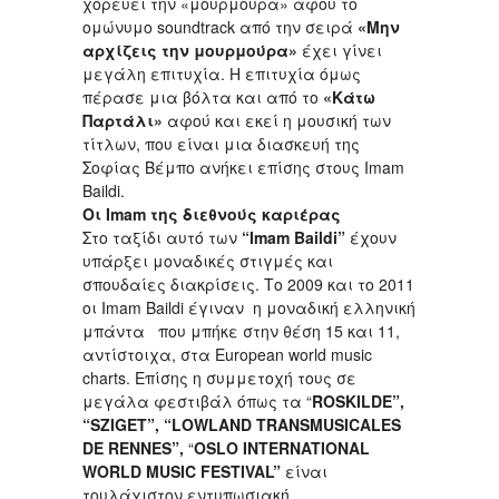
χορεύει την «μουρμούρα» αφού το
ομώνυμο soundtrack από την σειρά
«Μην
αρχίζεις την μουρμούρα»
έχει γίνει
μεγάλη επιτυχία. Η επιτυχία όμως
πέρασε μια βόλτα και από το
«Κάτω
Παρτάλι»
αφού και εκεί η μουσική των
τίτλων, που είναι μια διασκευή της
Σοφίας Βέμπο ανήκει επίσης στους Imam
Baildi.
Οι
Imam
της διεθνούς καριέρας
Στο ταξίδι αυτό των
“
Imam
Baildi
”
έχουν
υπάρξει μοναδικές στιγμές και
σπουδαίες διακρίσεις. Το 2009 και το 2011
οι Imam Baildi έγιναν η μοναδική ελληνική
μπάντα που μπήκε στην θέση 15 και 11,
αντίστοιχα, στα European world music
charts. Επίσης η συμμετοχή τους σε
μεγάλα φεστιβάλ όπως τα “
ROSKILDE”,
“
SZIGET
”, “
LOWLAND
TRANSMUSICALES
DE
RENNES
”,
“
OSLO
INTERNATIONAL
WORLD
MUSIC
FESTIVAL
”
είναι
τουλάχιστον εντυπωσιακή.