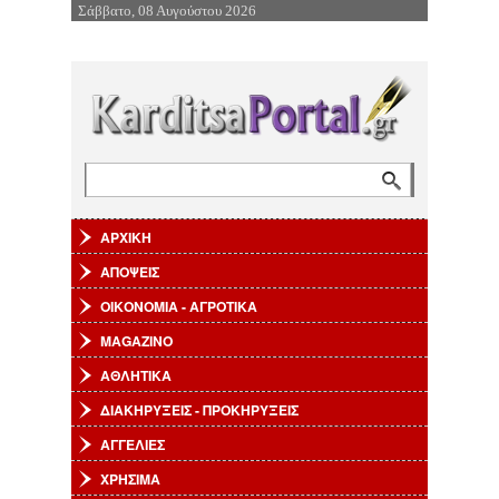
Σάββατο, 08 Αυγούστου 2026
Επιστροφή στην Πλοήγηση
Αναζήτηση
Φόρμα αναζήτησης
ΑΡΧΙΚΗ
ΑΠΟΨΕΙΣ
ΟΙΚΟΝΟΜΙΑ - ΑΓΡΟΤΙΚΑ
MAGAZINO
ΑΘΛΗΤΙΚΑ
ΔΙΑΚΗΡΥΞΕΙΣ - ΠΡΟΚΗΡΥΞΕΙΣ
ΑΓΓΕΛΙΕΣ
ΧΡΗΣΙΜΑ