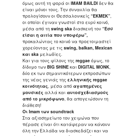
όμως αυτή τη φορά οι
IMAM
BAILDI
δεν θα
είναι μόνοι τους. Την συναυλία θα
προλογίσουν οι Θεσσαλονικείς
“ΕΚΜΕΚ”
,
οι οποίοι έγιναν γνωστοί στο ευρύ κοινό,
μέσα από τη
swing
ska
διασκευή του
“Εσύ
είσαι η αιτία που υποφέρω”,
προκαλώντας το κοινό να προετοιμαστεί
χορεύοντας με τις
swing
,
balkan
,
Mexican
και
ska
μελωδίες.
Και για τους φίλους της
reggae
όμως, το
δίδυμο των
BIG
SHINE
και
DIGITAL
MONK
,
δύο εκ των σημαντικότερων εκπροσώπων
της νέας γενιάς της
ελληνικής
reggae
κοινότητας
, μέσα από
αγαπημένες
μουσικές
αλλά και
αυτοσχεδιασμούς
από το μικρόφωνο
, θα απογειώσουν τη
διάθεση!
Οι
Imam των soundtrack
Στα αξιοσημείωτο του χειμώνα που
πέρασε είναι ότι κατάφεραν να κάνουν
όλη την Ελλάδα να διασκεδάζει και να