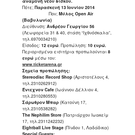
αναμονή νέου δίσκου.
Πότε;
Παρασκευή 13 Ιουνίου 2014
Που;
Μύλος
Open Air
(
Βαβυλωνία
)
Διεύθυνση:
Ανδρέου Γεωργίου 56
(Λεωφορεία 31 & 40, στάση “Ιχθυόσκαλα”,
τηλ.6970034210)
Είσοδος:
12 ευρώ
. Προπώληση:
1
0
ευρώ.
Περιορισμένα εισιτήρια προπωλούνται
8
ευρώ
μέσω του:
www.ticketarena.gr
Σημεία προπώλησης:
Stereodisc Record Shop
(Αριστοτέλους 4,
τηλ.2310262912)
Έντεχνον
Cafe
(Ιωάννου Δέλλιου 4,
τηλ.2310280553)
Σάρωθρον Μπαρ
(Κατούνη 17,
τηλ.2310538282)
The
Nephilim
Store
(Πατριάρχου Ιωακείμ
17, τηλ.2311242232)
Eightball Live Stage
(Πίνδου 1, Λαδάδικα)
Special Guests: