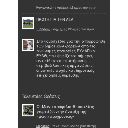
Κοινωνικά
-
πιο πριν
4 ημέρες 12 ώρες
ΠΡΩΤΗ ΓΙΑ ΤΗΝ ΑΣΑ
Ειδήσεις
-
πιο πριν
4 ημέρες 22 ώρες
Στο νομοσχέδιο για την απορρόφηση
των δημοτικών φορέων από τις
ανώνυμες εταιρείες ΕΥΔΑΠ και
ΕΥΑΘ, που ψηφίζεται σήμερα,
αντιτίθενται επιστήμονες,
περιβαλλοντικές οργανώσεις,
δημοτικές αρχές και δημοτικές
επιχειρήσεις ύδρευσης
Τελευταίες Θεάσεις
Οι Μανιταρόφιλοι Θεσσαλίας
γιορτάζουντην έναρξη της
«μανιταροχρονιάς»
Magazino
- τελευταία θέαση [timestamp]