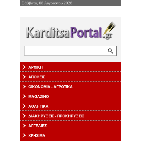
Σάββατο, 08 Αυγούστου 2026
Επιστροφή στην Πλοήγηση
Αναζήτηση
Φόρμα αναζήτησης
ΑΡΧΙΚΗ
ΑΠΟΨΕΙΣ
ΟΙΚΟΝΟΜΙΑ - ΑΓΡΟΤΙΚΑ
MAGAZINO
ΑΘΛΗΤΙΚΑ
ΔΙΑΚΗΡΥΞΕΙΣ - ΠΡΟΚΗΡΥΞΕΙΣ
ΑΓΓΕΛΙΕΣ
ΧΡΗΣΙΜΑ