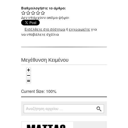
Βαθμολογήστε το άρθρο:
Δεν υπάρχουν ακόμα ψήφοι
Εισέλθετε στο σύστημα
ή
εγγραφείτε
για
να υποβάλετε σχόλια
Μεγέθυνση Κειμένου
Current Size:
100%
Αναζήτηση
Φόρμα αναζήτησης