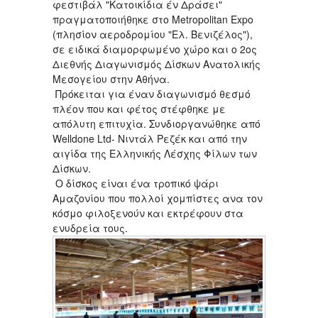
φεστιβάλ "Κατοικίδια έν Δράσει"
πραγματοποιήθηκε στο Metropolitan Expo
(πλησίον αεροδρομίου "Ελ. Βενιζέλος"),
σε ειδικά διαμορφωμένο χώρο και ο 2ος
Διεθνής Διαγωνισμός Δίσκων Ανατολικής
Μεσογείου στην Αθήνα.
Πρόκειται για έναν διαγωνισμό θεσμό
πλέον που και φέτος στέφθηκε με
απόλυτη επιτυχία. Συνδιοργανώθηκε από
Welldone Ltd- Νιντάλ Ρεζέκ και από την
αιγίδα της Ελληνικής Λέσχης Φίλων των
Δίσκων.
Ο δίσκος είναι ένα τροπικό ψάρι
Αμαζονίου που πολλοί χομπίστες ανα τον
κόσμο φιλοξενούν και εκτρέφουν στα
ενυδρεία τους.